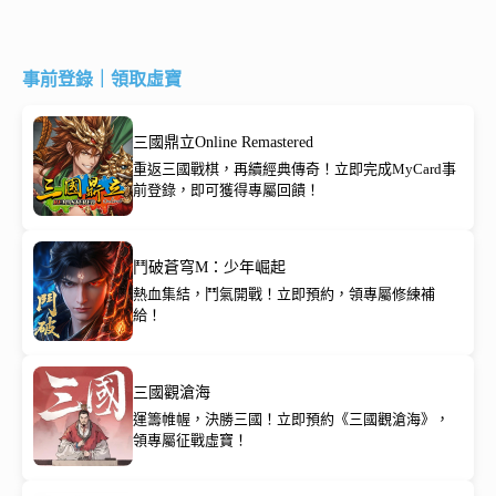
事前登錄｜領取虛寶
三國鼎立Online Remastered
重返三國戰棋，再續經典傳奇！立即完成MyCard事
前登錄，即可獲得專屬回饋！
鬥破蒼穹M：少年崛起
熱血集結，鬥氣開戰！立即預約，領專屬修練補
給！
三國觀滄海
運籌帷幄，決勝三國！立即預約《三國觀滄海》，
領專屬征戰虛寶！