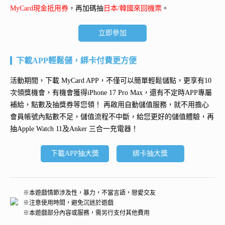
MyCard現金抵用券
，再加碼抽
日本/韓國來回機票
。
立即參加
下載APP輕鬆儲，綁卡付費更方便
活動期間，下載 MyCard APP，不僅可以簡單輕鬆儲點，更享有10
次領獎機會，有機會獲得
iPhone 17 Pro Max
，還有不定時APP專屬
補給，點數及抽獎券等您領！ 再
啟用自動儲值服務
，就不用擔心
會員帳號內點數不足，儲值流程不中斷，給您更好的儲值體驗，再
抽
Apple Watch 11及Anker 三合一充電器
！
下載APP抽大獎
綁卡抽大獎
※本遊戲情節涉及性，暴力，不當言語，戀愛交友
※注意使用時間，避免沉迷於遊戲
※本遊戲部分內容或服務，需另行支付其他費用