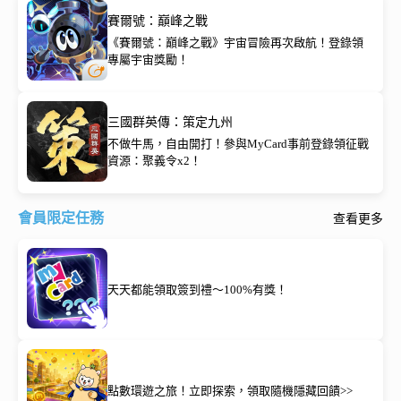
賽爾號：巔峰之戰
《賽爾號：巔峰之戰》宇宙冒險再次啟航！登錄領
專屬宇宙獎勵！
三國群英傳：策定九州
不做牛馬，自由開打！參與MyCard事前登錄領征戰
資源：聚義令x2！
會員限定任務
查看更多
天天都能領取簽到禮～100%有獎！
點數環遊之旅！立即探索，領取隨機隱藏回饋>>