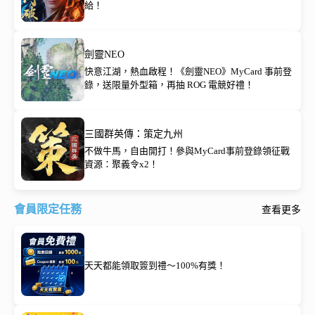
給！
劍靈NEO
快意江湖，熱血啟程！《劍靈NEO》MyCard 事前登
錄，送限量外型箱，再抽 ROG 電競好禮！
三國群英傳：策定九州
不做牛馬，自由開打！參與MyCard事前登錄領征戰
資源：聚義令x2！
會員限定任務
查看更多
天天都能領取簽到禮～100%有獎！