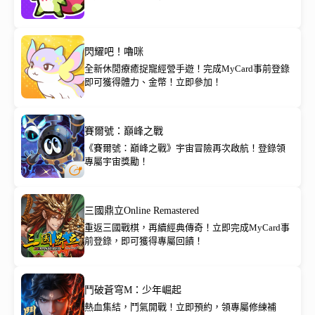
閃耀吧！嚕咪
全新休閒療癒捉寵經營手遊！完成MyCard事前登錄
即可獲得體力、金幣！立即參加！
賽爾號：巔峰之戰
《賽爾號：巔峰之戰》宇宙冒險再次啟航！登錄領
專屬宇宙獎勵！
三國鼎立Online Remastered
重返三國戰棋，再續經典傳奇！立即完成MyCard事
前登錄，即可獲得專屬回饋！
鬥破蒼穹M：少年崛起
熱血集結，鬥氣開戰！立即預約，領專屬修練補