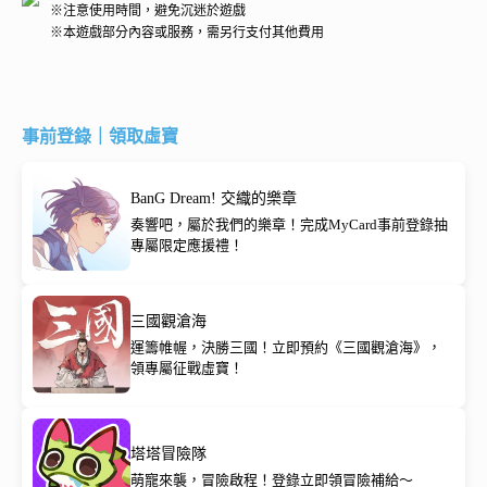
※注意使用時間，避免沉迷於遊戲
※本遊戲部分內容或服務，需另行支付其他費用
事前登錄｜領取虛寶
BanG Dream! 交織的樂章
奏響吧，屬於我們的樂章！完成MyCard事前登錄抽
專屬限定應援禮！
三國觀滄海
運籌帷幄，決勝三國！立即預約《三國觀滄海》，
領專屬征戰虛寶！
塔塔冒險隊
萌寵來襲，冒險啟程！登錄立即領冒險補給～