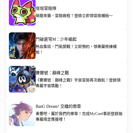
塔塔冒險隊
萌寵來襲，冒險啟程！登錄立即領冒險補給～
鬥破蒼穹M：少年崛起
熱血集結，鬥氣開戰！立即預約，領專屬修練補
給！
賽爾號：巔峰之戰
《賽爾號：巔峰之戰》宇宙冒險再次啟航！登錄領
專屬宇宙獎勵！
BanG Dream! 交織的樂章
奏響吧，屬於我們的樂章！完成MyCard事前登錄抽
專屬限定應援禮！