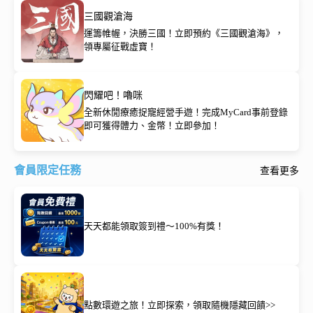
三國觀滄海
運籌帷幄，決勝三國！立即預約《三國觀滄海》，
領專屬征戰虛寶！
閃耀吧！嚕咪
全新休閒療癒捉寵經營手遊！完成MyCard事前登錄
即可獲得體力、金幣！立即參加！
會員限定任務
查看更多
天天都能領取簽到禮～100%有獎！
點數環遊之旅！立即探索，領取隨機隱藏回饋>>