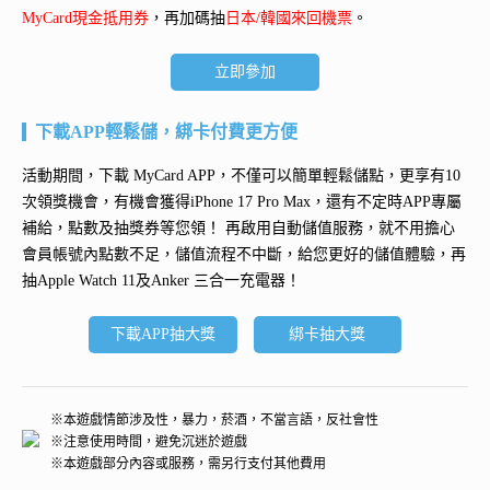
MyCard現金抵用券
，再加碼抽
日本/韓國來回機票
。
立即參加
下載APP輕鬆儲，綁卡付費更方便
活動期間，下載 MyCard APP，不僅可以簡單輕鬆儲點，更享有10
次領獎機會，有機會獲得
iPhone 17 Pro Max
，還有不定時APP專屬
補給，點數及抽獎券等您領！ 再
啟用自動儲值服務
，就不用擔心
會員帳號內點數不足，儲值流程不中斷，給您更好的儲值體驗，再
抽
Apple Watch 11及Anker 三合一充電器
！
下載APP抽大獎
綁卡抽大獎
※本遊戲情節涉及性，暴力，菸酒，不當言語，反社會性
※注意使用時間，避免沉迷於遊戲
※本遊戲部分內容或服務，需另行支付其他費用