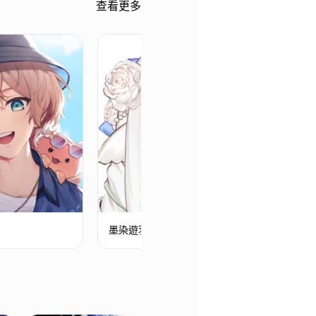
查看更多
墨染遊羽
澄