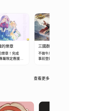
 交織的樂章
三國群英傳：策定九州
閃
的樂章！完成
不做牛馬，自由開打！參與MyCard
全
抽專屬限定應援
事前登錄領征戰資源：聚義令x2！
M
幣
查看更多