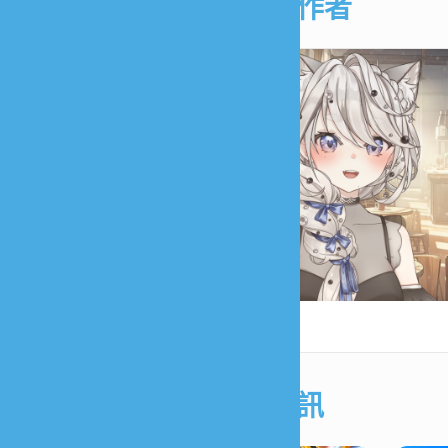
駐站創作者
蘿希
遊戲資訊