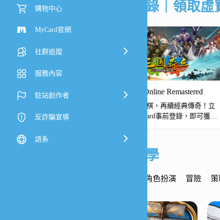
事前登錄｜領取虛
購物中心
MyCard官網
社群追蹤
服務內容
觀滄海
三國鼎立Online Remastered
駐站創作者
幄，決勝三國！立即預約
重返三國戰棋，再續經典傳奇！立
觀滄海》，領專屬征戰虛
即完成MyCard事前登錄，即可獲得
反詐騙宣導
專屬回饋！
語系
儲值教學
熱門遊戲
角色扮演
冒險
策