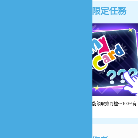
會員限定任務
天天都能領取簽到禮～100%有
獎！