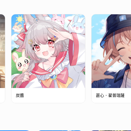
炭醬
蒼心．翟普瑞薩