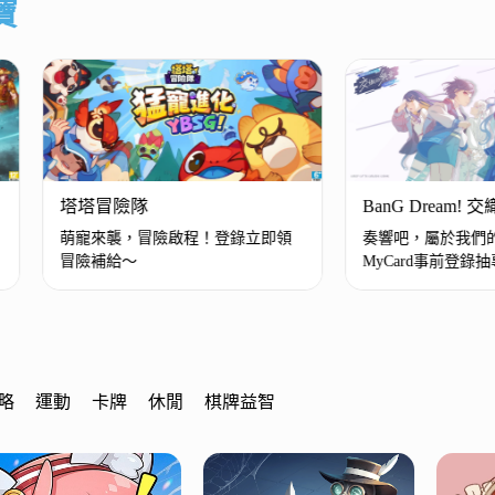
寶
塔塔冒險隊
BanG Dream!
萌寵來襲，冒險啟程！登錄立即領
奏響吧，屬於我們
冒險補給～
MyCard事前登錄
禮！
略
運動
卡牌
休閒
棋牌益智