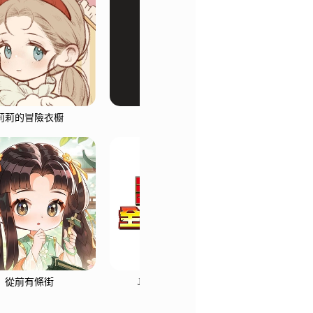
莉莉的冒險衣櫥
瑪奇 Mobile
數碼
從前有條街
JUMP 全明星亂鬥
天使之戀O