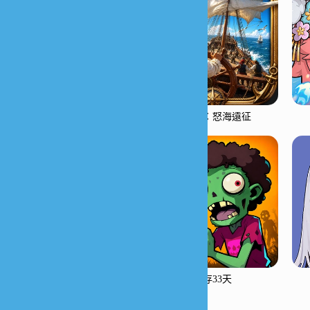
大航海：怒海遠征
生存33天