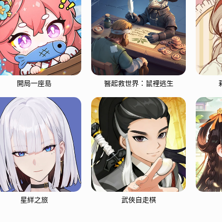
開局一座島
醫起救世界：鼠裡逃生
星絆之旅
武俠自走棋