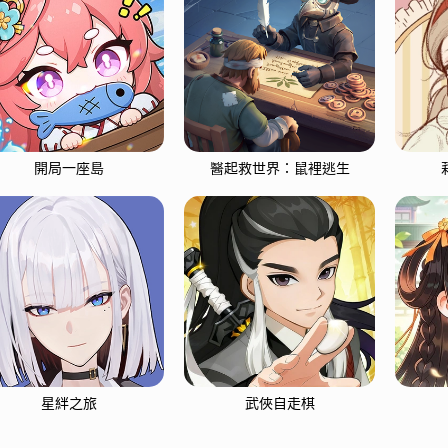
開局一座島
醫起救世界：鼠裡逃生
星絆之旅
武俠自走棋