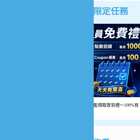
會員限定任務
天天都能領取簽到禮～100%有
獎！