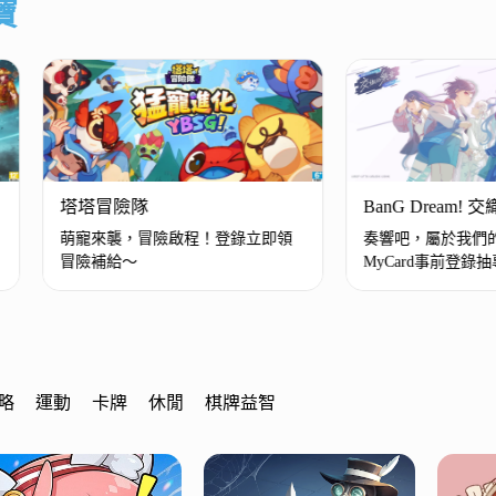
寶
塔塔冒險隊
BanG Dream!
萌寵來襲，冒險啟程！登錄立即領
奏響吧，屬於我們
冒險補給～
MyCard事前登錄
禮！
略
運動
卡牌
休閒
棋牌益智