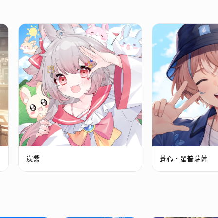
炭醬
蒼心．翟普瑞薩