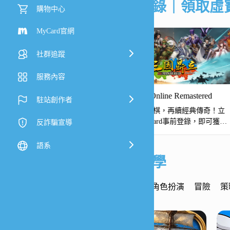
事前登錄｜領取虛
購物中心
MyCard官網
社群追蹤
服務內容
EO
三國鼎立Online Remastered
駐站創作者
湖，熱血啟程！《劍靈
重返三國戰棋，再續經典傳奇！立
MyCard 事前登錄，送限量外
即完成MyCard事前登錄，即可獲得
反詐騙宣導
再抽 ROG 電競好禮！
專屬回饋！
語系
儲值教學
熱門遊戲
角色扮演
冒險
策