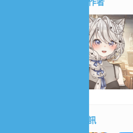
駐站創作者
蘿希
遊戲資訊