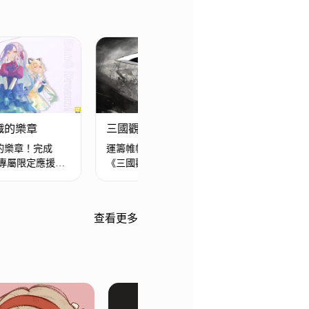
 交織的樂章
三國觀滄海
鬥
的樂章！完成
運籌帷幄，決勝三國！立即預約
熱
抽專屬限定應援
《三國觀滄海》，領專屬征戰虛
領
寶！
查看更多