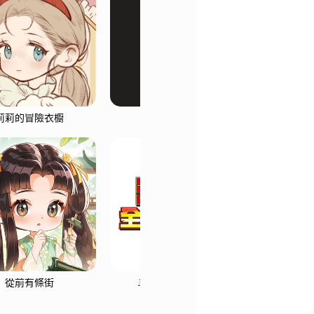
莉莉的冒險衣櫥
瑪奇 Mobile
數碼
從前有條街
JUMP 全明星亂鬥
天使之戀O