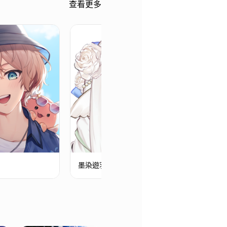
查看更多
墨染遊羽
澄