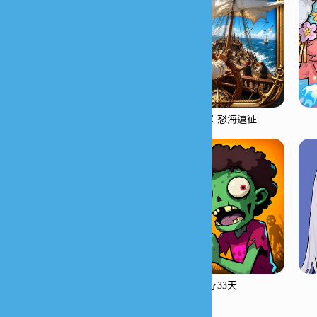
大航海：怒海遠征
生存33天