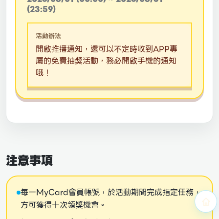
(23:59)
活動辦法
開啟推播通知，還可以不定時收到APP專
屬的免費抽獎活動，務必開啟手機的通知
哦！
注意事項
每一MyCard會員帳號，於活動期間完成指定任務，
方可獲得十次領獎機會。