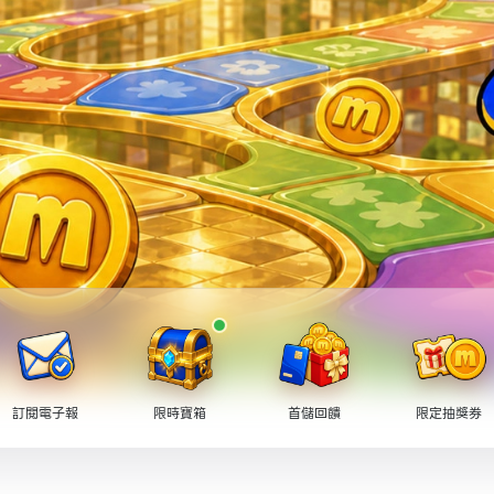
訂閱電子報
限時寶箱
首儲回饋
限定抽獎券