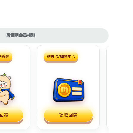
再使用會員扣點
子錢包
點數卡/購物中心
實體商店
回饋
領取回饋