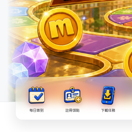
每日簽到
註冊領點
下載任務