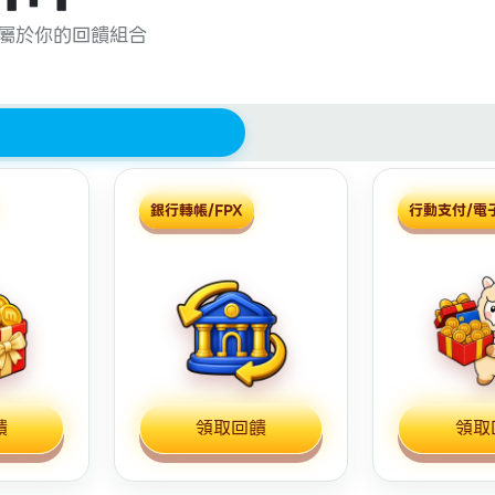
屬於你的回饋組合
銀行轉帳/FPX
行動支付/電
饋
領取回饋
領取