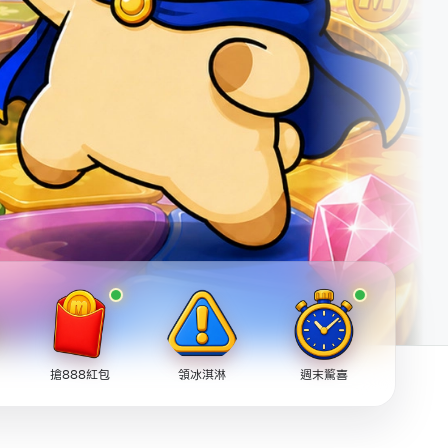
搶888紅包
領冰淇淋
週末驚喜