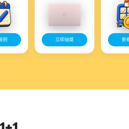
簽到
立即抽獎
查
+1