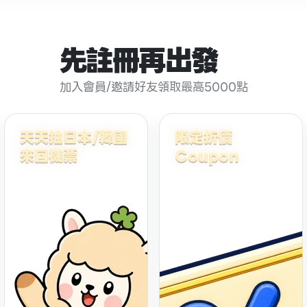
先註冊再出發
加入會員/邀請好友領取最高5000點
天天抽日本/韓國
限定折價
來回機票
Coupon