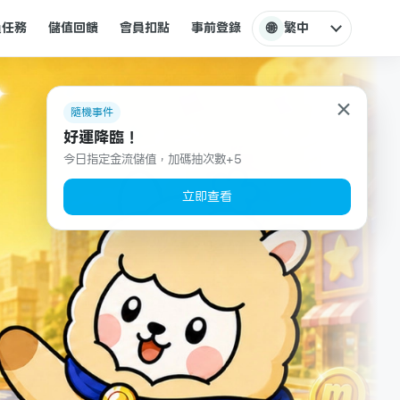
🌐
員任務
儲值回饋
會員扣點
事前登錄
繁中
×
隨機事件
好運降臨！
今日指定金流儲值，加碼抽次數+5
立即查看