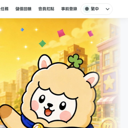
🌐
員任務
儲值回饋
會員扣點
事前登錄
繁中