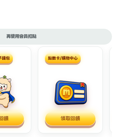
再使用會員扣點
子錢包
點數卡/購物中心
實體商店
回饋
領取回饋