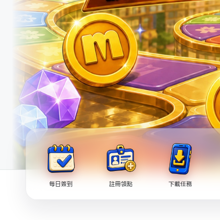
每日簽到
註冊領點
下載任務