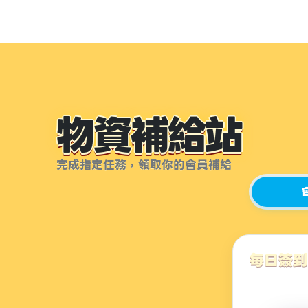
物資補給站
完成指定任務，領取你的會員補給
每日簽到