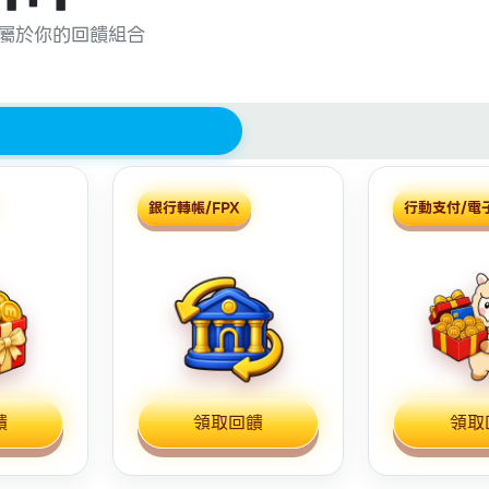
屬於你的回饋組合
銀行轉帳/FPX
行動支付/電
饋
領取回饋
領取