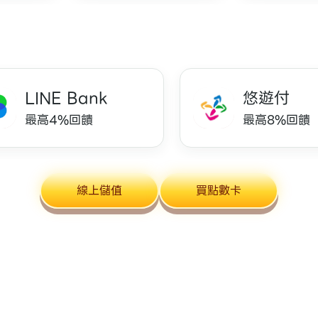
LINE Bank
悠遊付
最高4%回饋
最高8%回饋
線上儲值
買點數卡