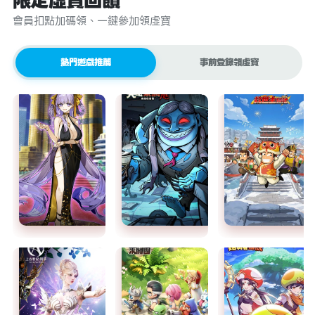
限定虛寶回饋
會員扣點加碼領、一鍵參加領虛寶
熱門遊戲推薦
事前登錄領虛寶