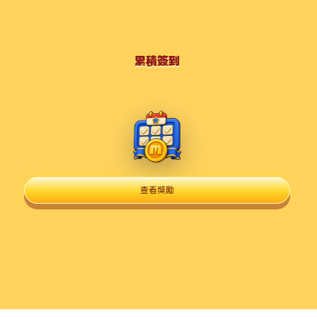
累積簽到
查看獎勵