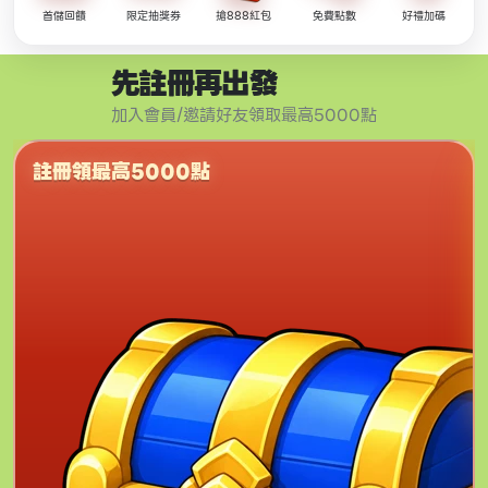
首儲回饋
限定抽獎券
搶888紅包
免費點數
好禮加碼
先註冊再出發
加入會員/邀請好友領取最高5000點
註冊領最高5000點