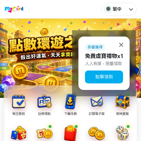
🌐
繁中
×
恭喜獲得
免費虛寶禮物x1
人人有獎，限量領取
點擊領取
每日簽到
註冊領點
下載任務
訂閱電子報
限時寶箱