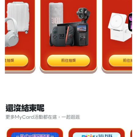
抽獎
前往抽獎
前往抽獎
還沒結束呢
更多MyCard活動都在這，一起逛逛