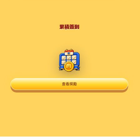
累積簽到
查看獎勵