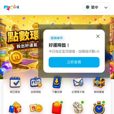
🌐
繁中
×
隨機事件
好運降臨！
今日指定金流儲值，加碼抽次數+5
立即查看
每日簽到
註冊領點
下載任務
訂閱電子報
限時寶箱