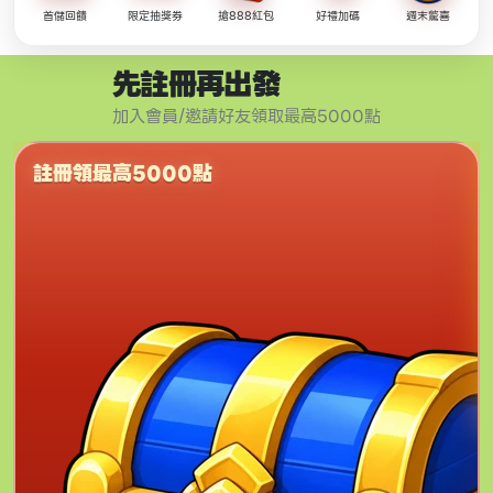
首儲回饋
限定抽獎券
搶888紅包
好禮加碼
週末驚喜
先註冊再出發
加入會員/邀請好友領取最高5000點
註冊領最高5000點