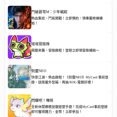
鬥破蒼穹M：少年崛起
熱血集結，鬥氣開戰！立即預約，領專屬修練補
給！
塔塔冒險隊
萌寵來襲，冒險啟程！登錄立即領冒險補給～
劍靈NEO
快意江湖，熱血啟程！《劍靈NEO》MyCard 事前登
錄，送限量外型箱，再抽 ROG 電競好禮！
閃耀吧！嚕咪
全新休閒療癒捉寵經營手遊！完成MyCard事前登錄
即可獲得體力、金幣！立即參加！