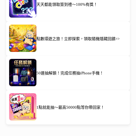
天天都能領取簽到禮～100%有獎！
點數環遊之旅！立即探索，領取隨機隱藏回饋>>
50連抽解鎖！完成任務抽iPhone手機！
1點就能抽～最高50000點等你帶回家！