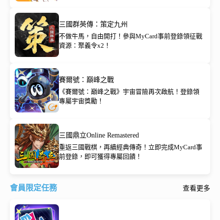
三國群英傳：策定九州
不做牛馬，自由開打！參與MyCard事前登錄領征戰
資源：聚義令x2！
賽爾號：巔峰之戰
《賽爾號：巔峰之戰》宇宙冒險再次啟航！登錄領
專屬宇宙獎勵！
三國鼎立Online Remastered
重返三國戰棋，再續經典傳奇！立即完成MyCard事
前登錄，即可獲得專屬回饋！
會員限定任務
查看更多