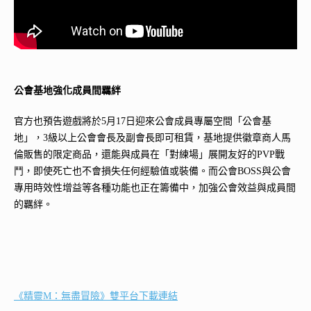
公會基地強化成員間羈絆
官方也預告遊戲將於5月17日迎來公會成員專屬空間「公會基
地」，3級以上公會會長及副會長即可租賃，基地提供徽章商人馬
倫販售的限定商品，還能與成員在「對練場」展開友好的PVP戰
鬥，即使死亡也不會損失任何經驗值或裝備。而公會BOSS與公會
專用時效性增益等各種功能也正在籌備中，加強公會效益與成員間
的羈絆。
《精靈M：無盡冒險》雙平台下載連結