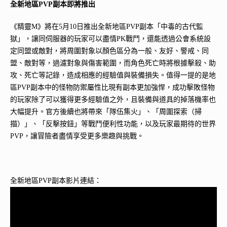
全新地區
PVP
副本即將推出
《精靈M》將在5月10日推出全新地區PVP副本「中毒的古代監
獄」，讓同伺服器的玩家可以盡情PK戰鬥，還能透過公會系統設
定同盟或敵對，將周圍對象以顏色區分為一般、友好、警戒、同
盟、敵對等，過濾對象與傷害範圍，而角色死亡時將根據擊殺、助
攻、死亡等記錄，造成相應的經驗值與裝備損失。值得一提的是地
區PVP副本中的怪物防禦屬性比現有副本更加強悍，成功擊敗怪物
的玩家除了可以獲得更多經驗值之外，且裝備與道具的掉落機率也
大幅提升。官方後續也將帶來「隊伍集火」、「周圍探索（掃
描）」、「反擊按鈕」等戰鬥便利性功能，以及玩家最期待的世界
PVP，讓冒險者盡情享受更多樂趣與挑戰。
全新地區PVP副本影片連結：