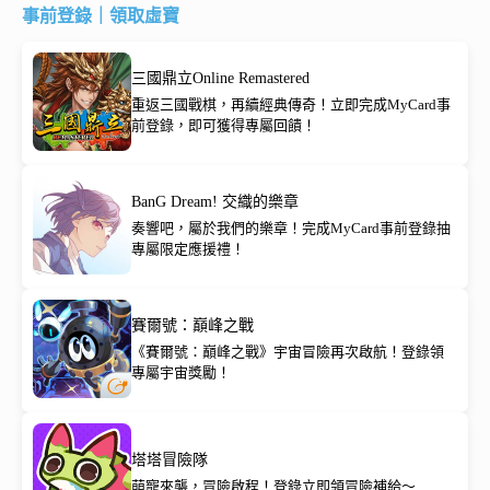
事前登錄｜領取虛寶
三國鼎立Online Remastered
重返三國戰棋，再續經典傳奇！立即完成MyCard事
前登錄，即可獲得專屬回饋！
BanG Dream! 交織的樂章
奏響吧，屬於我們的樂章！完成MyCard事前登錄抽
專屬限定應援禮！
賽爾號：巔峰之戰
《賽爾號：巔峰之戰》宇宙冒險再次啟航！登錄領
專屬宇宙獎勵！
塔塔冒險隊
萌寵來襲，冒險啟程！登錄立即領冒險補給～