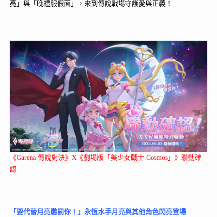
亮」與「晚禮服假面」，來到傳說戰場守護愛與正義！
《Garena 傳說對決》X《劇場版「美少女戰士 Cosmos」》聯動確
認
「要代替月亮懲罰你！」永恆水手月亮與其他角色閃亮登場