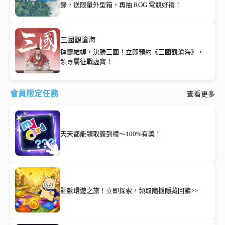
錄，送限量外型箱，再抽 ROG 電競好禮！
三國觀滄海
運籌帷幄，決勝三國！立即預約《三國觀滄海》，
領專屬征戰虛寶！
會員限定任務
查看更多
天天都能領取簽到禮～100%有獎！
點數環遊之旅！立即探索，領取隨機隱藏回饋>>