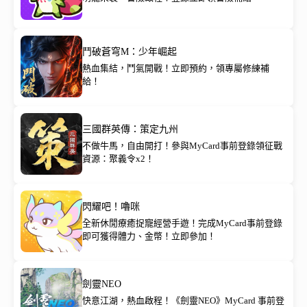
鬥破蒼穹M：少年崛起
熱血集結，鬥氣開戰！立即預約，領專屬修練補
給！
三國群英傳：策定九州
不做牛馬，自由開打！參與MyCard事前登錄領征戰
資源：聚義令x2！
閃耀吧！嚕咪
全新休閒療癒捉寵經營手遊！完成MyCard事前登錄
即可獲得體力、金幣！立即參加！
劍靈NEO
快意江湖，熱血啟程！《劍靈NEO》MyCard 事前登