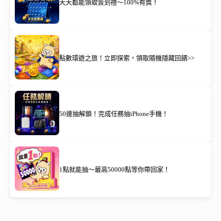
天天都能領取簽到禮～100%有獎！
點數環遊之旅！立即探索，領取隨機隱藏回饋>>
50連抽解鎖！完成任務抽iPhone手機！
1點就能抽～最高50000點等你帶回家！