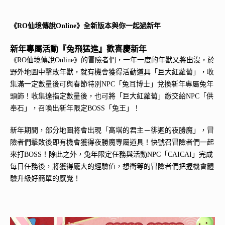
《RO仙境傳說Online》全新版本與你一起過新年
新年專屬活動『兔飛猛進』歡喜慶新年
《RO仙境傳說Online》的冒險者們，一年一度的年獸又將出沒，於
野外地圖中擊敗年獸，就有機會獲得活動道具「巨大紅蘿蔔」，收
集滿一定數量後可與春節特別NPC「兔耳博士」兌換新年專屬兔年
頭飾！收集達指定數量後，也可將「巨大紅蘿蔔」繳交給NPC「供
奉石」，召喚出新年限定BOSS「兔王」！
新年期間，部分地圖將會出現「高塔的君主－徘迴的夜勝魔」，冒
險者們擊敗後即有機會獲得夜勝魔專屬道具！快號召冒險者們一起
來打BOSS！除此之外，兔年限定任務與活動NPC「CAICAI」完成
每日任務後，將獲得龐大的經驗值，想衝等的冒險者們把握機會體
驗升級好簡單的感覺！