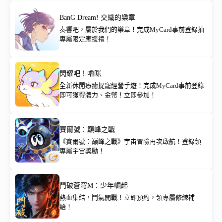
BanG Dream! 交織的樂章
奏響吧，屬於我們的樂章！完成MyCard事前登錄抽
專屬限定應援禮！
閃耀吧！嚕咪
全新休閒療癒捉寵經營手遊！完成MyCard事前登錄
即可獲得體力、金幣！立即參加！
賽爾號：巔峰之戰
《賽爾號：巔峰之戰》宇宙冒險再次啟航！登錄領
專屬宇宙獎勵！
鬥破蒼穹M：少年崛起
熱血集結，鬥氣開戰！立即預約，領專屬修練補
給！