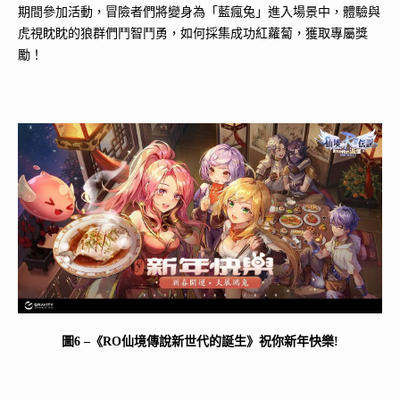
期間參加活動，冒險者們將變身為「藍瘋兔」進入場景中，體驗與
虎視眈眈的狼群們鬥智鬥勇，如何採集成功紅蘿蔔，獲取專屬獎
勵！
圖6 –《RO仙境傳說新世代的誕生》祝你新年快樂!