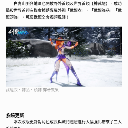
白青山脈各地區也開放野外首領及世界首領【神武龍】，成功
擊殺世界首領有機會掉落專屬外觀「武龍衣」、「武龍飾品」「武
龍頭飾」，蒐集武龍全套獨領風騷！
武龍衣、飾品、頭飾 穿著效果
系統更新
本次改版更針對角色成長與戰鬥體驗進行大幅強化帶來了三大