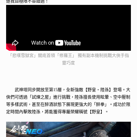
逐我自極限不容錯過！
「悲嘆雪獄宮」關底首領「修羅王」 獨有副本機制挑戰大俠手指
靈巧度
武神塔同步開放至第15層，全新強敵【野皇・陸孫】登場。大
俠們可透過「試煉之屋」進行挑戰，陸孫擅長使用眩暈、空中壓制
等多樣武術，甚至在醉酒狀態下展現更強大的「醉拳」。成功於限
定時間內擊敗陸孫，將能獲得專屬榮耀稱號【野皇】。