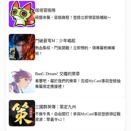
塔塔冒險隊
萌寵來襲，冒險啟程！登錄立即領冒險補給～
鬥破蒼穹M：少年崛起
熱血集結，鬥氣開戰！立即預約，領專屬修練補
給！
BanG Dream! 交織的樂章
奏響吧，屬於我們的樂章！完成MyCard事前登錄抽
專屬限定應援禮！
三國群英傳：策定九州
不做牛馬，自由開打！參與MyCard事前登錄領征戰
資源：聚義令x2！