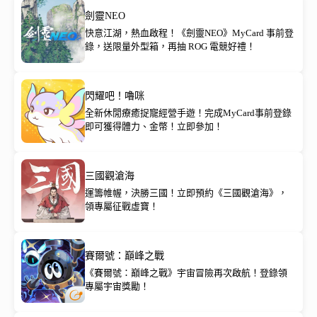
劍靈NEO
快意江湖，熱血啟程！《劍靈NEO》MyCard 事前登
錄，送限量外型箱，再抽 ROG 電競好禮！
閃耀吧！嚕咪
全新休閒療癒捉寵經營手遊！完成MyCard事前登錄
即可獲得體力、金幣！立即參加！
三國觀滄海
運籌帷幄，決勝三國！立即預約《三國觀滄海》，
領專屬征戰虛寶！
賽爾號：巔峰之戰
《賽爾號：巔峰之戰》宇宙冒險再次啟航！登錄領
專屬宇宙獎勵！