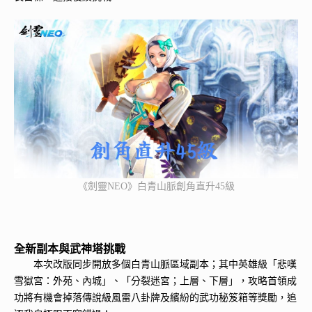
《劍靈NEO》白青山脈創角直升45級
全新副本與武神塔挑戰
本次改版同步開放多個白青山脈區域副本；其中英雄級「悲嘆
雪獄宮：外苑、內城」、「分裂迷宮；上層、下層」，攻略首領成
功將有機會掉落傳說級風雷八卦牌及繽紛的武功秘笈箱等獎勵，追