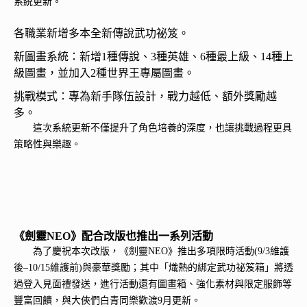
系統更新。
各職業新增多本全新傳說武功祕笈。
新圖畫系統：新增1種傳說、3種英雄、6種最上級、14種上
級圖畫，並加入2種世界王專屬圖畫。
挑戰模式：專為新手隊伍設計，戰力越低、額外獎勵越
多。
這次系統更新不僅提升了角色培養的深度，也讓挑戰過程更具
策略性與樂趣。
《劍靈NEO》配合改版也推出一系列活動
為了慶祝本次改版，《劍靈NEO》推出多項限時活動(9/3維護
後–10/15維護前)與豪華獎勵；其中「熾熱的綁定武功祕笈箱」將透
過登入見面禮發送，進行活動還有圖畫箱、強化素材與限定服飾等
豐富回饋，與大俠們白青同樂歡渡9月更新。