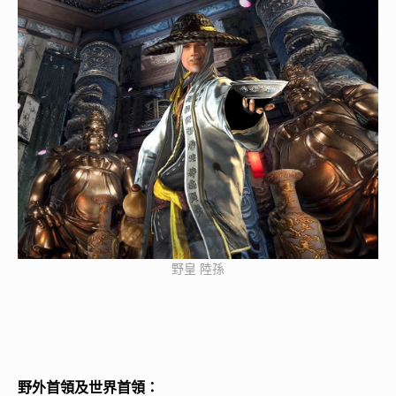
野皇 陸孫
野外首領及世界首領：