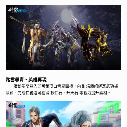
踏雪尋青・英雄再現
活動期間登入即可領取白青見面禮，內含 熾熱的綁定武功祕
笈箱。完成任務還可獲得 軟性石、升天石 等戰力提升素材。