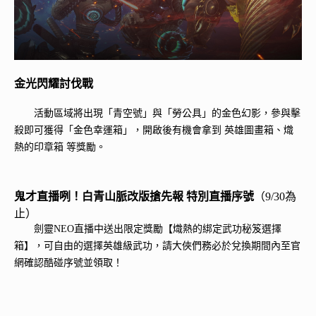
金光閃耀討伐戰
活動區域將出現「青空號」與「勞公具」的金色幻影，參與擊
殺即可獲得「金色幸運箱」，開啟後有機會拿到 英雄圖畫箱、熾
熱的印章箱 等獎勵。
鬼才直播咧！白青山脈改版搶先報 特別直播序號
（9/30為
止）
劍靈NEO直播中送出限定獎勵【熾熱的綁定武功秘笈選擇
箱】，可自由的選擇英雄級武功，請大俠們務必於兌換期間內至官
網確認酷碰序號並領取！