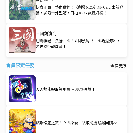
劍靈NEO
快意江湖，熱血啟程！《劍靈NEO》MyCard 事前登
錄，送限量外型箱，再抽 ROG 電競好禮！
三國觀滄海
運籌帷幄，決勝三國！立即預約《三國觀滄海》，
領專屬征戰虛寶！
會員限定任務
查看更多
天天都能領取簽到禮～100%有獎！
點數環遊之旅！立即探索，領取隨機隱藏回饋>>