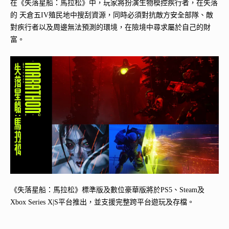
在《失落星船：馬拉松》中，玩家將扮演生物模控疾行者，在失落
的 天倉五IV殖民地中搜刮資源，同時必須對抗敵方安全部隊、敵
對疾行者以及周邊無法預測的環境，在險境中尋求屬於自己的財
富。
《失落星船：馬拉松》標準版及數位豪華版將於PS5、Steam及
Xbox Series X|S平台推出，並支援完整跨平台遊玩及存檔。