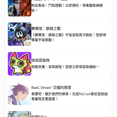
熱血集結，鬥氣開戰！立即預約，領專屬修練補
給！
賽爾號：巔峰之戰
《賽爾號：巔峰之戰》宇宙冒險再次啟航！登錄領
專屬宇宙獎勵！
塔塔冒險隊
萌寵來襲，冒險啟程！登錄立即領冒險補給～
BanG Dream! 交織的樂章
奏響吧，屬於我們的樂章！完成MyCard事前登錄抽
專屬限定應援禮！