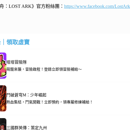
：LOST ARK》官方粉絲團：
https://www.facebook.com/LostA
錄｜領取虛寶
塔塔冒險隊
萌寵來襲，冒險啟程！登錄立即領冒險補給～
鬥破蒼穹M：少年崛起
熱血集結，鬥氣開戰！立即預約，領專屬修練補給！
三國群英傳：策定九州