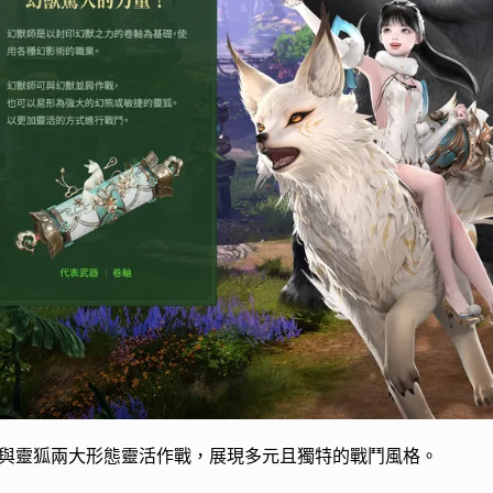
與靈狐兩大形態靈活作戰，展現多元且獨特的戰鬥風格。