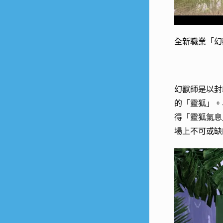
全新職業「幻
幻獸師是以封
的「靈狐」。
得「靈狐氣息
場上不可或缺