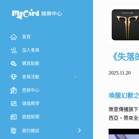
首頁
加入會員
《失落
購買點數
2025.11.20
會員活動
登錄中心
喚醒幻獸
儲值教學
樂意傳播旗下
遊戲新聞
西亞，帶來全
期刊雜誌