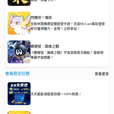
閃耀吧！嚕咪
全新休閒療癒捉寵經營手遊！完成MyCard事前登錄
即可獲得體力、金幣！立即參加！
賽爾號：巔峰之戰
《賽爾號：巔峰之戰》宇宙冒險再次啟航！登錄領
專屬宇宙獎勵！
會員限定任務
查看更多
天天都能領取簽到禮～100%有獎！