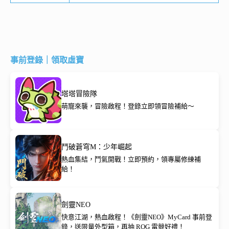
事前登錄｜領取虛寶
塔塔冒險隊
萌寵來襲，冒險啟程！登錄立即領冒險補給～
鬥破蒼穹M：少年崛起
熱血集結，鬥氣開戰！立即預約，領專屬修練補
給！
劍靈NEO
快意江湖，熱血啟程！《劍靈NEO》MyCard 事前登
錄，送限量外型箱，再抽 ROG 電競好禮！