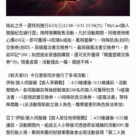
除此之外，還特別進行4/23(三)12:00 ~5/31 23:59(六)「MyCard狼人
開服紀念通行證」限時限購販售活動，凡於活動期間，同樣使用佛
心價450元，即可獲得+4耳環&戒指、萬用靈藥*1、特殊防具(刻印)
交換券(刻印)、高級魔法書交換券*1、最高級魔法書交換券*1、奇
岩印記*200；如透過全家通路購買，還可另外獲得「精靈壺精交換
券*30」限量虛寶，活動僅此一檔，錯過不再。
《新天堂II》今日更新同步進行了多項活動：
伊娃/狼人伺服器【狼人爭霸戰】：4/23維護後~5/21維護前，活動
期間內，各伺服器前等級經驗值前100名的狼人可獲得包含「4星魔
法書、+5首領武器交換券、+5特殊防具交換券、3星魔法書」等特
殊獎勵。(此活動限新創立狼人角色，職業變更的角色無法參加)
亞丁/伊娃/狼人伺服器【狼人居住地保衛戰】：4/23維護後~5/21維
護前，活動期間內，組成五人小隊後可透過奇岩城鎮的活動NPC普
那托勒入場，擊倒來襲的豺狼軍團後會出現活動首領「第二人狼