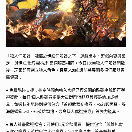
「狼人伺服器」隸屬於伊娃伺服器之下，遊戲版本、遊戲內容與設
定，與伊娃/世界樹/法利昂伺服器相同。今日18:00狼人伺服器開啟
後，玩家即可創立狼人角色，且至5/28維護前將展開多項伺服器專
屬優惠：
● 免費酷碰支援：指定時間內輸入官網已經公開的酷碰序號即可獲
得獎勵。每日/周末酷碰券提供大量戰鬥消耗品與經驗值加成道
具；每週特別酷碰則提供包含「首領武器交換券、+5幻影面具、殷
海薩墜飾Lv3、+5英雄頭箍、最高級人偶選擇券」等強力道具。
● 狼人計畫歡迎禮盒：可使用1元金幣購買，提供包含「英雄札肯
人偶召喚券、英雄巴溫人召喚券、1~3星魔法書」等高級獎勵。