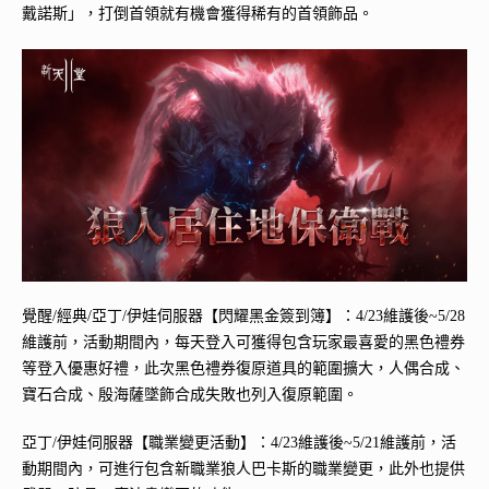
戴諾斯」，打倒首領就有機會獲得稀有的首領飾品。
覺醒/經典/亞丁/伊娃伺服器【閃耀黑金簽到簿】：4/23維護後~5/28
維護前，活動期間內，每天登入可獲得包含玩家最喜愛的黑色禮券
等登入優惠好禮，此次黑色禮券復原道具的範圍擴大，人偶合成、
寶石合成、殷海薩墜飾合成失敗也列入復原範圍。
亞丁/伊娃伺服器【職業變更活動】：4/23維護後~5/21維護前，活
動期間內，可進行包含新職業狼人巴卡斯的職業變更，此外也提供