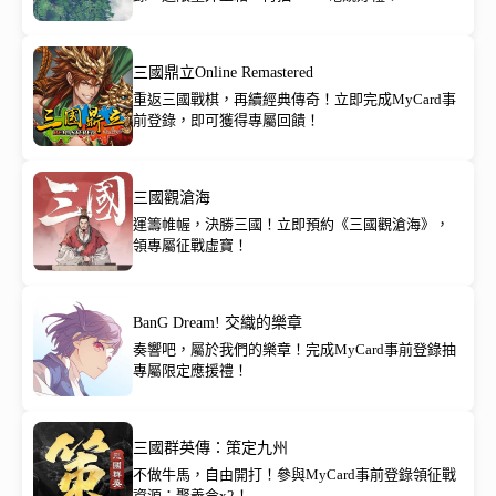
三國鼎立Online Remastered
重返三國戰棋，再續經典傳奇！立即完成MyCard事
前登錄，即可獲得專屬回饋！
三國觀滄海
運籌帷幄，決勝三國！立即預約《三國觀滄海》，
領專屬征戰虛寶！
BanG Dream! 交織的樂章
奏響吧，屬於我們的樂章！完成MyCard事前登錄抽
專屬限定應援禮！
三國群英傳：策定九州
不做牛馬，自由開打！參與MyCard事前登錄領征戰
資源：聚義令x2！