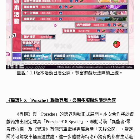
圖說：1.1版本活動日曆公開，豐富遊戲玩法陸續上線。
《異環》X
「Porsche」聯動登場，公開多項聯名限定內容
《異環》與「Porsche」的跨界聯動正式展開。本次合作將於遊
戲內推出限定載具「Porsche 918 Spyder」、聯動時裝「異能者•零
最佳拍檔」及《異環》首個汽車電梯專屬房產「天駿公閣」，鑒定
師將可駕駛車輛直達住處，進一步體驗海特洛市獨有的都會生活魅