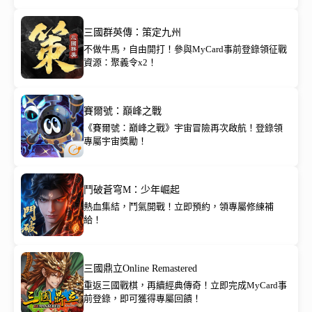
三國群英傳：策定九州
不做牛馬，自由開打！參與MyCard事前登錄領征戰
資源：聚義令x2！
賽爾號：巔峰之戰
《賽爾號：巔峰之戰》宇宙冒險再次啟航！登錄領
專屬宇宙獎勵！
鬥破蒼穹M：少年崛起
熱血集結，鬥氣開戰！立即預約，領專屬修練補
給！
三國鼎立Online Remastered
重返三國戰棋，再續經典傳奇！立即完成MyCard事
前登錄，即可獲得專屬回饋！