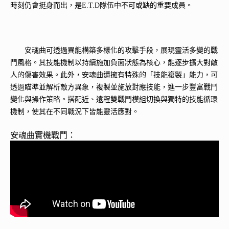
時刻仍會挺身而出，是E.T.D隊伍中不可或缺的重要成員。
安魂曲可透過異能構築多樣化的攻擊手段，展現靈活多變的戰
鬥風格。其技能機制以持續施加負面狀態為核心，能逐步擴大對敵
人的傷害效果。此外，安魂曲還擁有特殊的「技能複製」能力，可
透過瞄準並解析敵方異象，複製並施放對應技能，進一步豐富戰鬥
變化與操作策略。搭配近、遠程雙戰鬥模組切換與獨特的技能循環
機制，使其在不同戰況下皆能靈活應對。
安魂曲實機戰鬥：