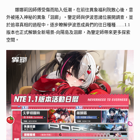
娜娜莉因師傅受傷而陷入低潮，在前往異象福利院散心後，意
外被捲入神秘的異象「洄廊」。鑒定師與伊波恩諸位展開調查，並
於追尋真相的過程中，逐步瞭解伊波恩成員們的往日種種……1.1
版本也正式解鎖全新場景-向陽島及洄廊，為鑒定師帶來更多探索
空間。