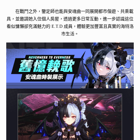
在戰鬥之外，鑒定師也能與安魂曲一同展開都市偕遊、共乘載
具，並邀請她入住個人房屋，透過更多日常互動，進一步認識這位
看似慵懶卻充滿魅力的 E.T.D 成員，體驗更加豐富且真實的海特洛
市生活。