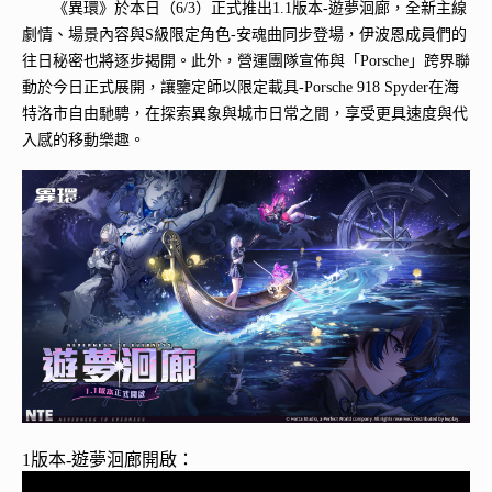
《異環》於本日（6/3）正式推出1.1版本-遊夢洄廊，全新主線
劇情、場景內容與S級限定角色-安魂曲同步登場，伊波恩成員們的
往日秘密也將逐步揭開。此外，營運團隊宣佈與「Porsche」跨界聯
動於今日正式展開，讓鑒定師以限定載具-Porsche 918 Spyder在海
特洛市自由馳騁，在探索異象與城市日常之間，享受更具速度與代
入感的移動樂趣。
1版本-遊夢洄廊開啟：