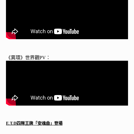
《異環》世界觀PV：
E.T.D
四隊王牌
「安魂曲」登場