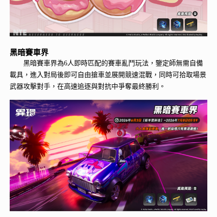
黑暗賽車界
黑暗賽車界為6人即時匹配的賽車亂鬥玩法，鑒定師無需自備
載具，進入對局後即可自由搶車並展開競速混戰，同時可拾取場景
武器攻擊對手，在高速追逐與對抗中爭奪最終勝利。