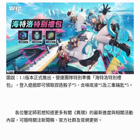
圖說：1.1版本正式推出，營運團隊特別準備「海特洛特別禮
包」，登入遊戲即可領取捏造骰子*5、去噪底液*5及三重鑰匙*5。
各位鑒定師若想知道更多有關《異環》的最新進度與相關活動
內容，可隨時關注新聞稿、官方社群及官網更新。