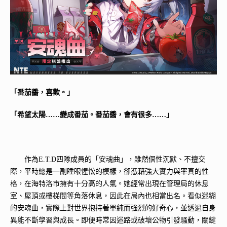
「番茄醬，喜歡。」
「希望太陽……變成番茄。番茄醬，會有很多……」
作為E.T.D四隊成員的「安魂曲」，雖然個性沉默、不擅交
際，平時總是一副睡眼惺忪的模樣，卻憑藉強大實力與率真的性
格，在海特洛市擁有十分高的人氣。她經常出現在管理局的休息
室、屋頂或樓梯間等角落休息，因此在局內也相當出名。看似迷糊
的安魂曲，實際上對世界抱持著單純而強烈的好奇心，並透過自身
異能不斷學習與成長。即便時常因迷路或破壞公物引發騷動，關鍵