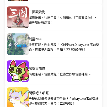
三國觀滄海
運籌帷幄，決勝三國！立即預約《三國觀滄海》，
領專屬征戰虛寶！
劍靈NEO
快意江湖，熱血啟程！《劍靈NEO》MyCard 事前登
錄，送限量外型箱，再抽 ROG 電競好禮！
塔塔冒險隊
萌寵來襲，冒險啟程！登錄立即領冒險補給～
閃耀吧！嚕咪
全新休閒療癒捉寵經營手遊！完成MyCard事前登錄
即可獲得體力、金幣！立即參加！