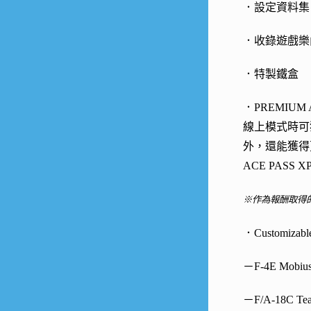
．設定資料集：
．收錄遊戲樂
．特製鐵盒
．PREMIUM
線上模式時可獲
外，還能獲得更
ACE PASS X
※作為報酬取得的「
．Customizable
－F-4E Mobius 
－F/A-18C Tea