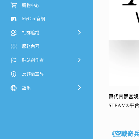
購物中心
MyCard官網
社群追蹤
服務內容
駐站創作者
反詐騙宣導
語系
萬代南夢宮娛樂宣
STEAM®
《空戰奇兵