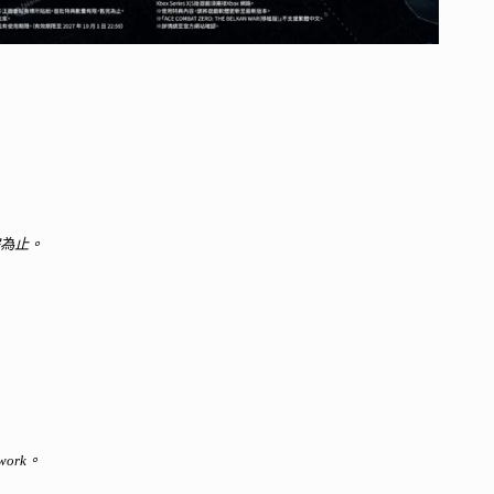
為止。
）
ork。