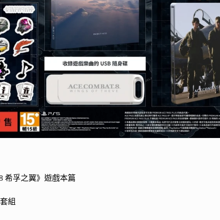
8 希孚之翼》遊戲本篇
紙套組