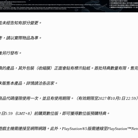
能未經告知有部分變更。
考，請以實際物品為準。
後另行發布。
典的產品，其外包裝（收縮膜）正面會貼有標示貼紙。首批特典數量有限，售完
未販售本產品，詳情請洽各店家。
品代碼僅限使用一次，並且有使用期限。（有效期限至2027年10月1日 22:59
月2日5:59（GMT+8）前購買數位版，即可獲得數位版預購特典。
機需連接至網際網路。此外，PlayStation®5版需連線至PlayStation™Netw