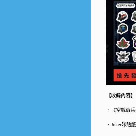
【收錄內容】
．《空戰奇兵
．Joker隊貼