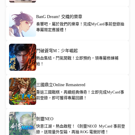
BanG Dream! 交織的樂章
奏響吧，屬於我們的樂章！完成MyCard事前登錄抽
專屬限定應援禮！
鬥破蒼穹M：少年崛起
熱血集結，鬥氣開戰！立即預約，領專屬修練補
給！
三國鼎立Online Remastered
重返三國戰棋，再續經典傳奇！立即完成MyCard事
前登錄，即可獲得專屬回饋！
劍靈NEO
快意江湖，熱血啟程！《劍靈NEO》MyCard 事前登
錄，送限量外型箱，再抽 ROG 電競好禮！