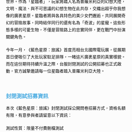
世界。作為「星臨者」，玩家將踏入名為普羅米利亞的幻想大陸，
文明、魔法、與不可思議的幻想生物在此共存，交織出超乎你我想
像的廣袤星原。星臨者將與各具特色的美少女們邂逅，共同展開奇
幻的冒險故事，同時結伴同行的還有名為「奇波」的星寵。這些形
態多樣的可愛生物，不僅是冒險路上的忠實同伴，更在戰鬥中扮演
關鍵角色。
今年一月，《藍色星原：旅謠》首度亮相台北國際電玩展，從展期
首日便吸引了大批玩家駐足排隊，一睹這片廣袤星原的真實樣貌。
而在這份期待持續升溫之際，台服封閉測試的公開招募也正式啟
動，官方誠摯邀請每一位星臨者踏入普羅米利亞大陸。
封閉測試招募資訊
本次《藍色星原：旅謠》封閉測試採公開問卷招募方式，資格名額
有限，有意參與者請留意以下資訊：
測試性質：限量不付費刪檔測試