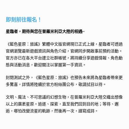
即刻前往報名！
星臨者，期待與您在普羅米利亞大陸的相遇~
《藍色星原：旅謠》繁體中文版官網現已正式上線，星臨者可透過
官網瀏覽最新遊戲資訊與角色介紹，官網同步開啟事前預約活動。
官方亦已在各大平台建立社群帳號，將持續分享遊戲情報、角色動
態與活動消息，歡迎關注以掌握第一手資訊。
封閉測試之外，《藍色星原：旅謠》也預告未來將為星臨者帶來更
多驚喜，詳情將陸續於官方粉絲團公布，敬請拭目以待。
文明、魔法、不可思議的幻想生物，在普羅米利亞大陸交織出想像
以上的廣袤星原。追逐、探索，直至我們回到目的地；等待、邂
逅，哪怕改變流星的軌跡，然後再一次，譜寫成詩。