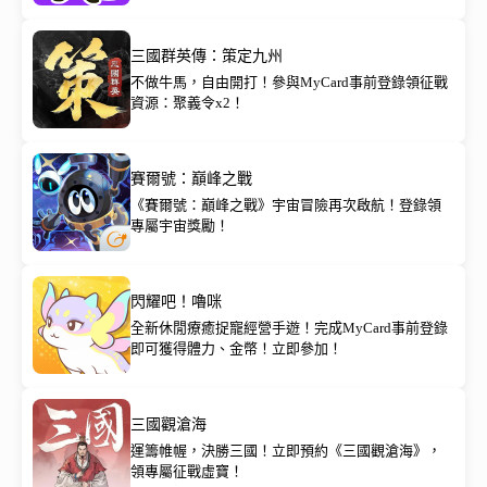
三國群英傳：策定九州
不做牛馬，自由開打！參與MyCard事前登錄領征戰
資源：聚義令x2！
賽爾號：巔峰之戰
《賽爾號：巔峰之戰》宇宙冒險再次啟航！登錄領
專屬宇宙獎勵！
閃耀吧！嚕咪
全新休閒療癒捉寵經營手遊！完成MyCard事前登錄
即可獲得體力、金幣！立即參加！
三國觀滄海
運籌帷幄，決勝三國！立即預約《三國觀滄海》，
領專屬征戰虛寶！