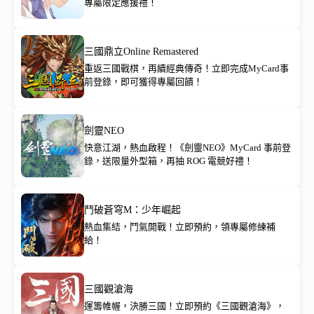
專屬限定應援禮！
三國鼎立Online Remastered
重返三國戰棋，再續經典傳奇！立即完成MyCard事
前登錄，即可獲得專屬回饋！
劍靈NEO
快意江湖，熱血啟程！《劍靈NEO》MyCard 事前登
錄，送限量外型箱，再抽 ROG 電競好禮！
鬥破蒼穹M：少年崛起
熱血集結，鬥氣開戰！立即預約，領專屬修練補
給！
三國觀滄海
運籌帷幄，決勝三國！立即預約《三國觀滄海》，