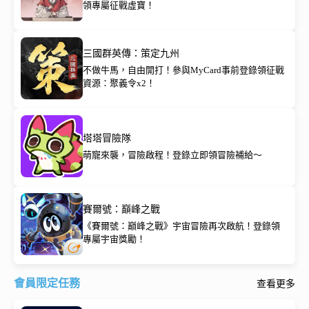
領專屬征戰虛寶！
三國群英傳：策定九州
不做牛馬，自由開打！參與MyCard事前登錄領征戰
資源：聚義令x2！
塔塔冒險隊
萌寵來襲，冒險啟程！登錄立即領冒險補給～
賽爾號：巔峰之戰
《賽爾號：巔峰之戰》宇宙冒險再次啟航！登錄領
專屬宇宙獎勵！
會員限定任務
查看更多