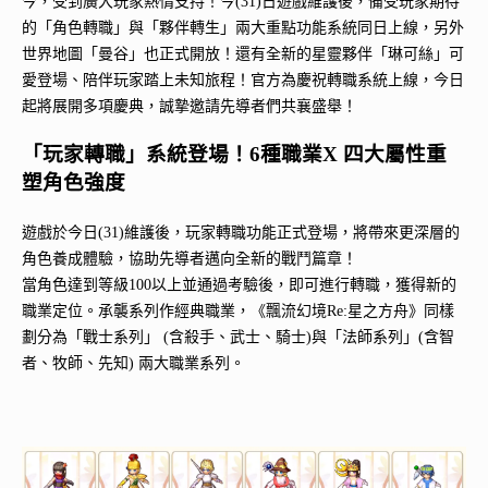
今，受到廣大玩家熱情支持！今(31)日遊戲維護後，備受玩家期待
的「角色轉職」與「夥伴轉生」兩大重點功能系統同日上線，另外
世界地圖「曼谷」也正式開放！還有全新的星靈夥伴「琳可絲」可
愛登場、陪伴玩家踏上未知旅程！官方為慶祝轉職系統上線，今日
起將展開多項慶典，誠摯邀請先導者們共襄盛舉！
「玩家轉職」系統登場！6種職業X 四大屬性重
塑角色強度
遊戲於今日(31)維護後，玩家轉職功能正式登場，將帶來更深層的
角色養成體驗，協助先導者邁向全新的戰鬥篇章！
當角色達到等級100以上並通過考驗後，即可進行轉職，獲得新的
職業定位。承襲系列作經典職業，《飄流幻境Re:星之方舟》同樣
劃分為「戰士系列」 (含殺手、武士、騎士)與「法師系列」(含智
者、牧師、先知) 兩大職業系列。