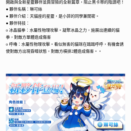
開啟與全新星靈夥伴並肩冒險的全新篇章，阻止黑卡蒂的陰謀吧！
● 夥伴名稱：琳可絲
● 夥伴介紹：天貓座的星靈，是小菲的同學兼閨密。
● 夥伴特技：
o 冰晶貓拳：水屬性物理攻擊。凝聚冰晶之力，施展出連續的貓
拳，對敵方單體造成傷害
o 呼嚕：水屬性物理攻擊。看似無害的貓咪在踏踏呼呼，有機會誘
使對敵方出現昏睡狀態，對敵方橫排2體造成傷害。。