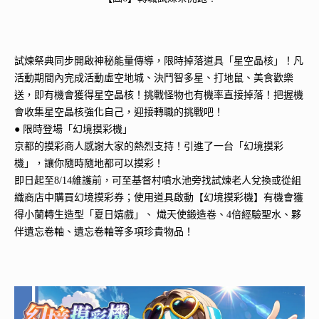
試煉祭典同步開啟神秘能量傳導，限時掉落道具「星空晶核」！凡
活動期間內完成活動虛空地城、決鬥智多星、打地鼠、美食歡樂
送，即有機會獲得星空晶核！挑戰怪物也有機率直接掉落！把握機
會收集星空晶核強化自己，迎接轉職的挑戰吧！
● 限時登場「幻境摸彩機」
京都的摸彩商人感謝大家的熱烈支持！引進了一台「幻境摸彩
機」，讓你隨時隨地都可以摸彩！
即日起至8/14維護前，可至基督村噴水池旁找試煉老人兌換或從組
織商店中購買幻境摸彩券；使用道具啟動【幻境摸彩機】有機會獲
得小蘭轉生造型「夏日嬉戲」、 熾天使鍛造卷、4倍經驗聖水、夥
伴遺忘卷軸、遺忘卷軸等多項珍貴物品！