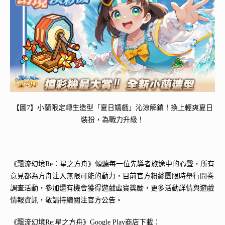
【圖7】小蘭限定轉生造型「夏日嬉戲」沁涼解鎖！換上輕爽夏日
裝扮，為戰力升級！
《飄流幻境Re：星之方舟》傾聽每一位先導者旅途中的心聲，所有
意見都為方舟注入無限可能的動力，目前官方粉絲團限時舉行問卷
調查活動，參加還有機會獲得遊戲虛寶獎勵，更多活動詳情與遊戲
情報資訊，敬請持續關注官方公告。
《飄流幻境Re:星之方舟》Google Play商店下載：