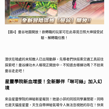
【圖4】曼谷地圖開放！欲轉職的玩家可在此尋覓日照大神接受試
驗、解轉職任務！
潛伏在暗處的未知敵人已出現動靜，先導者們快搭乘交通工具前往
探索吧！曼谷練功木人樁現正開放中，不知道去哪練功嗎？不妨來
曼谷走走吧！
星靈學院新血增援！全新夥伴「琳可絲」加入幻
境
來自星靈學院的神秘新星報到！她是小菲的同班同學兼閨密，同時
也是天貓座星靈，天生自帶神秘氣場令人無法忽視她的存在！快來