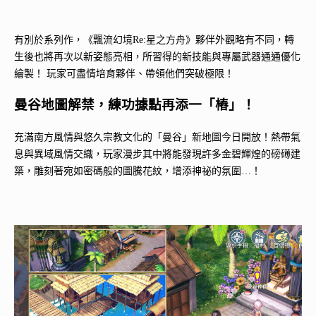
有別於系列作，《飄流幻境Re:星之方舟》夥伴外觀略有不同，轉
生後也將再次以新姿態亮相，所習得的新技能與專屬武器通通優化
繪製！ 玩家可盡情培育夥伴、帶領他們突破極限！
曼谷地圖解禁，練功據點再添一「樁」！
充滿南方風情與悠久宗教文化的「曼谷」新地圖今日開放！熱帶氣
息與異域風情交織，玩家漫步其中將能發現許多金碧輝煌的磅礡建
築，雕刻著宛如密碼般的圖騰花紋，增添神祕的氛圍…！