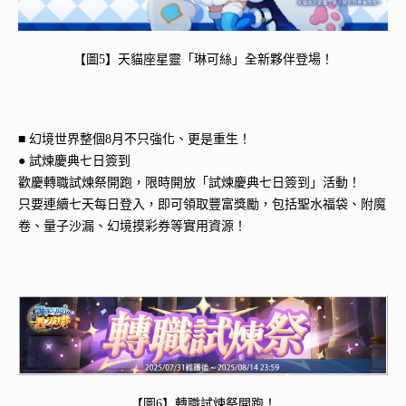
【圖5】天貓座星靈「琳可絲」全新夥伴登場！
■ 幻境世界整個8月不只強化、更是重生！
● 試煉慶典七日簽到
歡慶轉職試煉祭開跑，限時開放「試煉慶典七日簽到」活動！
只要連續七天每日登入，即可領取豐富獎勵，包括聖水福袋、附魔
卷、量子沙漏、幻境摸彩券等實用資源！
【圖6】轉職試煉祭開跑！