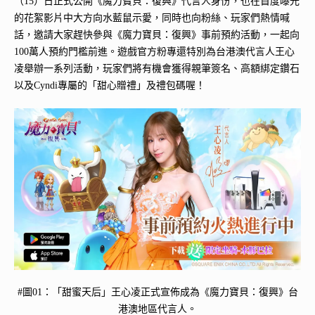
（15）日正式公開《魔力寶貝：復興》代言人身份，也在首度曝光
的花絮影片中大方向水藍鼠示愛，同時也向粉絲、玩家們熱情喊
話，邀請大家趕快參與《魔力寶貝：復興》事前預約活動，一起向
100萬人預約門檻前進。遊戲官方粉專還特別為台港澳代言人王心
凌舉辦一系列活動，玩家們將有機會獲得親筆簽名、高額綁定鑽石
以及Cyndi專屬的「甜心贈禮」及禮包碼喔！
#圖01：「甜蜜天后」王心凌正式宣佈成為《魔力寶貝：復興》台
港澳地區代言人。