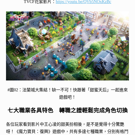
TVCF花絮影片：
https://youtu.be/QVb5NOxKzBc
#圖02：法蘭城大集結！缺一不可！快跟著「甜蜜天后」一起進來
遊戲吧！
七大職業各具特色 轉職之證輕鬆完成角色切換
各位玩家看到影片中王心凌的甜美扮相後，是不是覺得十分驚艷
呀！《魔力寶貝：復興》遊戲中，共有多達七種職業，分別有格鬥