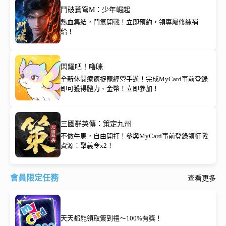
鬥破蒼穹M：少年崛起
熱血集結，鬥氣開戰！立即預約，領專屬修練補
給！
閃耀吧！嚕咪
全新休閒療癒捉寵經營手遊！完成MyCard事前登錄
即可獲得體力、金幣！立即參加！
三國群英傳：策定九州
不做牛馬，自由開打！參與MyCard事前登錄領征戰
資源：聚義令x2！
會員限定任務
查看更多
天天都能領取簽到禮～100%有獎！