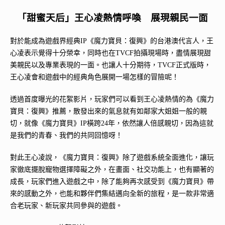
「甜蜜天后」王心凌熱情呼喚 展現親民一面
對於能成為遊戲界經典IP《魔力寶貝：復興》的台港澳代言人，王
心凌表示覺得十分榮幸，同時也在TVCF拍攝現場時，盡情展現甜
美親民以及專業表現的一面。也讓人十分期待，TVCF正式版時，
王心凌會和遊戲中的經典角色展開一場怎樣的冒險呢！
透過首度曝光的花絮影片，玩家們可以看到王心凌熱情的為《魔力
寶貝：復興》推薦，散發出來的氣息就有如鄰家大姐姐一般的親
切，就像《魔力寶貝》IP橫跨24年，依然讓人倍感親切，因為這就
是我們的青春、我們的共同回憶呀！
對此王心凌說，《魔力寶貝：復興》除了遊戲系統全面進化，讓玩
家徹底擺脫寵物選擇障礙之外，在畫面、社交功能上，也有顯著的
成長，玩家們進入遊戲之中，除了能夠再次感受到《魔力寶貝》帶
來的感動之外，也能和夥伴們集結邁向全新的旅程，是一款非常適
合老玩家、新玩家共同參與的遊戲。