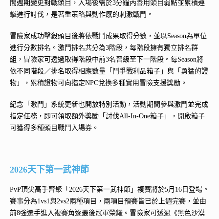
間週期變更對戰頭目，入場後需於3分鐘內善用頭目弱點並累積連
擊進行討伐，是著重策略與動作感的刺激戰鬥。
冒險家成功擊殺頭目後將依戰鬥成果取得分數，並以Season為單位
進行分數排名。激鬥排名共分為3階段，每階段擁有獨立排名群
組，冒險家可透過取得階段中前3名晉級至下一階段。每Season將
依不同階段／排名取得相應數量「鬥爭戰利品箱子」與「勇猛的證
物」，累積證物可向指定NPC兌換多種實用冒險支援獎勵。
紀念「激鬥」系統更新也開放特別活動，活動期間參與激鬥並完成
指定任務，即可領取額外獎勵「討伐All-In-One箱子」，開啟箱子
可獲得多種頭目戰鬥入場券。
2026天下第一武神節
PvP頂尖高手齊聚「2026天下第一武神節」複賽將於5月16日登場。
賽事分為1vs1與2vs2兩種項目，兩項目預賽皆已於上週完賽，並由
前8強選手進入複賽角逐最後冠軍榮耀。冒險家可透過《黑色沙漠