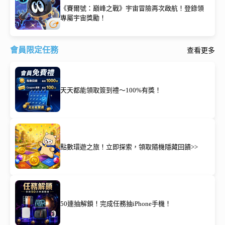
《賽爾號：巔峰之戰》宇宙冒險再次啟航！登錄領
專屬宇宙獎勵！
會員限定任務
查看更多
天天都能領取簽到禮～100%有獎！
點數環遊之旅！立即探索，領取隨機隱藏回饋>>
50連抽解鎖！完成任務抽iPhone手機！