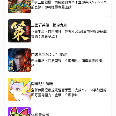
重返三國戰棋，再續經典傳奇！立即完成MyCard事
前登錄，即可獲得專屬回饋！
三國群英傳：策定九州
不做牛馬，自由開打！參與MyCard事前登錄領征戰
資源：聚義令x2！
鬥破蒼穹M：少年崛起
熱血集結，鬥氣開戰！立即預約，領專屬修練補
給！
閃耀吧！嚕咪
全新休閒療癒捉寵經營手遊！完成MyCard事前登錄
即可獲得體力、金幣！立即參加！
塔塔冒險隊