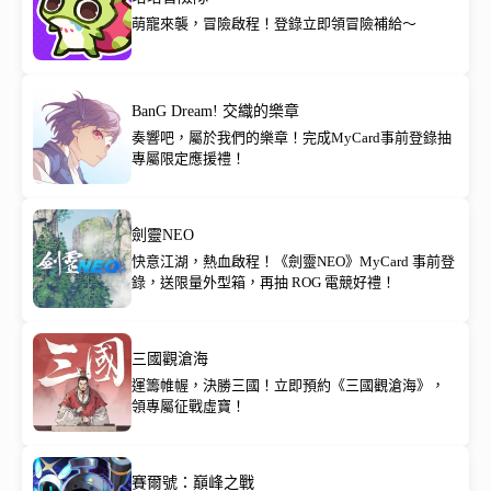
萌寵來襲，冒險啟程！登錄立即領冒險補給～
BanG Dream! 交織的樂章
奏響吧，屬於我們的樂章！完成MyCard事前登錄抽
專屬限定應援禮！
劍靈NEO
快意江湖，熱血啟程！《劍靈NEO》MyCard 事前登
錄，送限量外型箱，再抽 ROG 電競好禮！
三國觀滄海
運籌帷幄，決勝三國！立即預約《三國觀滄海》，
領專屬征戰虛寶！
賽爾號：巔峰之戰