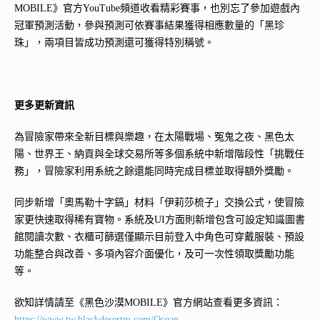
MOBILE》官方YouTube頻道收看精彩賽事，也別忘了參加遊戲內
冠軍預測活動，參與預測可依賽事結果獲得相應數量的「黑珍
珠」，兩項目皆成功預測還可獲得特別稱號。
更多更新資訊
為冒險家帶來全新目標與樂趣，在太陽戰場、冤鬼之夜、黑色太
陽、世界王、納貢與全球交易所等多個系統中新增階段性「挑戰任
務」，冒險家利用系統之餘還能同時完成目標並取得額外獎勵。
同步新增「奧馬勒十字鎬」材料「伊莉莎梳子」交換公式，使冒險
家更快速取得稀有寶物。系統及UI方面則新增包含可設定知識圖書
館閱讀次數、衣櫃可篩選僅顯示目前登入中角色可穿戴服裝、預設
功能整合與改善、多項內容介面優化，及可一次性領取獎勵功能
等。
欲知詳情請至《黑色沙漠MOBILE》官方網站查看更多資訊：
https://www.tw.blackdesertm.com/Ocean