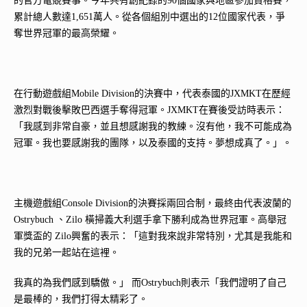
的官方電競賽事。今年共有創紀錄的90個國家與地區參加資格賽，
累計總人數達1,651萬人。從各個組別中選出的12位國家代表，爭
奪世界冠軍的最高榮耀。
在行動遊戲組Mobile Division的決賽中，代表泰國的JXMKT在歷經
激烈對戰後擊敗巴西選手奪得冠軍。JXMKT在賽後受訪時表示：
「我感到非常自豪，並且想感謝我的教練。沒有他，我不可能成為
冠軍。我也要感謝我的團隊，以及泰國的支持。夢想成真了。」。
主機遊戲組Console Division的決賽採兩回合制，最終由代表波蘭的
Ostrybuch 、Zilo 橫掃義大利選手拿下勝利成為世界冠軍。高舉冠
軍獎盃的 Zilo興奮的表示：「這對我來說非常特別，尤其是我能和
我的兄弟一起站在這裡。
我真的為我們感到驕傲。」 而Ostrybuch則表示「我們證明了自己
是最棒的，我們打得太精彩了。