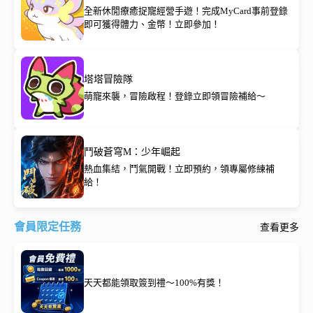
全新休閒療癒捉寵經營手遊！完成MyCard事前登錄
即可獲得體力、金幣！立即參加！
塔塔冒險隊
萌寵來襲，冒險啟程！登錄立即領冒險補給～
鬥破蒼穹M：少年崛起
熱血集結，鬥氣開戰！立即預約，領專屬修練補
給！
會員限定任務
查看更多
天天都能領取簽到禮～100%有獎！