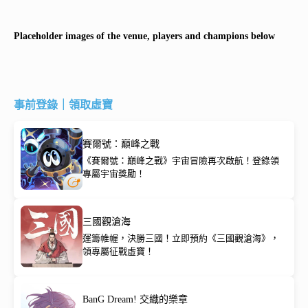
Placeholder images of the venue, players and champions below
事前登錄｜領取虛寶
賽爾號：巔峰之戰
《賽爾號：巔峰之戰》宇宙冒險再次啟航！登錄領
專屬宇宙獎勵！
三國觀滄海
運籌帷幄，決勝三國！立即預約《三國觀滄海》，
領專屬征戰虛寶！
BanG Dream! 交織的樂章