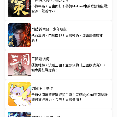
不做牛馬，自由開打！參與MyCard事前登錄領征戰
資源：聚義令x2！
鬥破蒼穹M：少年崛起
熱血集結，鬥氣開戰！立即預約，領專屬修練補
給！
三國觀滄海
運籌帷幄，決勝三國！立即預約《三國觀滄海》，
領專屬征戰虛寶！
閃耀吧！嚕咪
全新休閒療癒捉寵經營手遊！完成MyCard事前登錄
即可獲得體力、金幣！立即參加！