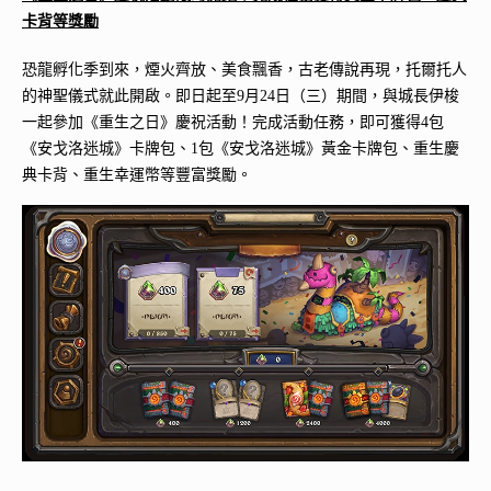
卡背等獎勵
恐龍孵化季到來，煙火齊放、美食飄香，古老傳說再現，托爾托人
的神聖儀式就此開啟。即日起至9月24日（三）期間，與城長伊梭
一起參加《重生之日》慶祝活動！完成活動任務，即可獲得4包
《安戈洛迷城》卡牌包、1包《安戈洛迷城》黃金卡牌包、重生慶
典卡背、重生幸運幣等豐富獎勵。