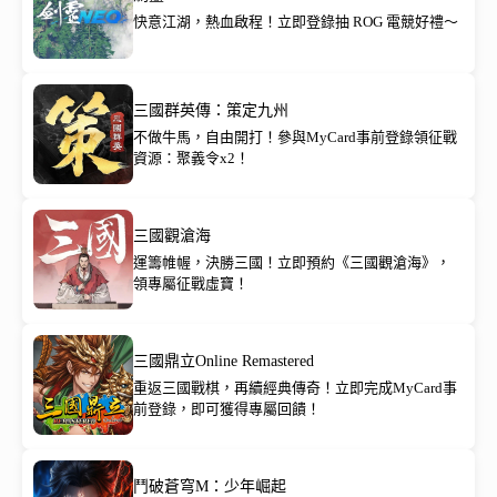
快意江湖，熱血啟程！立即登錄抽 ROG 電競好禮～
三國群英傳：策定九州
不做牛馬，自由開打！參與MyCard事前登錄領征戰
資源：聚義令x2！
三國觀滄海
運籌帷幄，決勝三國！立即預約《三國觀滄海》，
領專屬征戰虛寶！
三國鼎立Online Remastered
重返三國戰棋，再續經典傳奇！立即完成MyCard事
前登錄，即可獲得專屬回饋！
鬥破蒼穹M：少年崛起