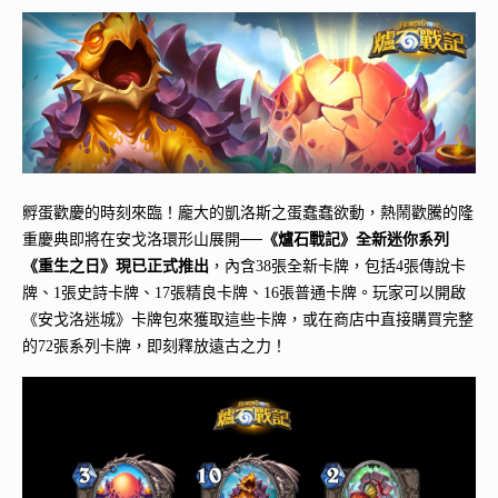
孵蛋歡慶的時刻來臨！龐大的凱洛斯之蛋蠢蠢欲動，熱鬧歡騰的隆
重慶典即將在安戈洛環形山展開──
《爐石戰記》全新迷你系列
《重生之日》現已正式推出
，內含38張全新卡牌，包括4張傳說卡
牌、1張史詩卡牌、17張精良卡牌、16張普通卡牌。玩家可以開啟
《安戈洛迷城》卡牌包來獲取這些卡牌，或在商店中直接購買完整
的72張系列卡牌，即刻釋放遠古之力！