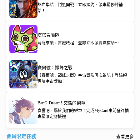
熱血集結，鬥氣開戰！立即預約，領專屬修練補
給！
塔塔冒險隊
萌寵來襲，冒險啟程！登錄立即領冒險補給～
賽爾號：巔峰之戰
《賽爾號：巔峰之戰》宇宙冒險再次啟航！登錄領
專屬宇宙獎勵！
BanG Dream! 交織的樂章
奏響吧，屬於我們的樂章！完成MyCard事前登錄抽
專屬限定應援禮！
會員限定任務
查看更多