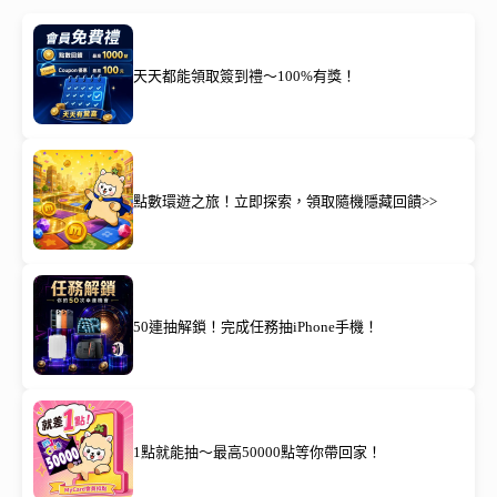
天天都能領取簽到禮～100%有獎！
點數環遊之旅！立即探索，領取隨機隱藏回饋>>
50連抽解鎖！完成任務抽iPhone手機！
1點就能抽～最高50000點等你帶回家！