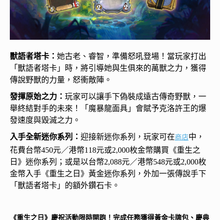
獸語者塔卡：
她古老、睿智，準備怒吼登場！當玩家打出
「獸語者塔卡」時，將引導她與生俱來的萬獸之力，獲得
傳說野獸的力量，怒衝敵陣。
發揮原始之力：
玩家可以讓手下偽裝成遠古傳奇野獸，一
舉終結對手的未來！「魔暴龍面具」會賦予克洛許王的爆
發速度與毀滅之力。
入手全新迷你系列：
迎接新迷你系列，玩家可在
中，
商店
花費台幣450元／港幣118元或2,000枚金幣購買《重生之
日》迷你系列；或是以台幣2,088元／港幣548元或2,000枚
金幣入手《重生之日》黃金迷你系列，外加一張傳說手下
「獸語者塔卡」的額外鑽石卡。
《重生之日》慶祝活動限時開跑！完成任務獲得黃金卡牌包、慶典