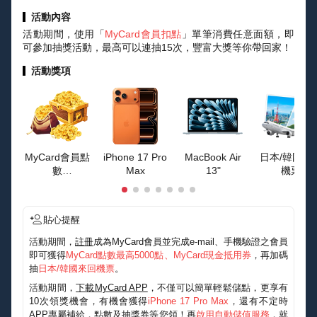
活動內容
活動期間，使用「
MyCard會員扣點
」單筆消費任意面額，即
可參加抽獎活動，最高可以連抽15次，豐富大獎等你帶回家！
活動獎項
MyCard會員點
iPhone 17 Pro
MacBook Air
日本/韓國來
數
Max
13"
機票
最高50000點
貼心提醒
活動期間，
註冊
成為MyCard會員並完成e-mail、手機驗證之會員
即可獲得
MyCard點數最高5000點、MyCard現金抵用券
，再加碼
抽
日本/韓國來回機票
。
活動期間，
下載MyCard APP
，不僅可以簡單輕鬆儲點，更享有
10次領獎機會，有機會獲得
iPhone 17 Pro Max
，還有不定時
APP專屬補給，點數及抽獎券等您領！再
啟用自動儲值服務
，就