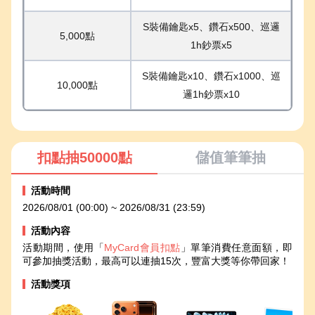
S裝備鑰匙x5、鑽石x500、巡邏
5,000點
1h鈔票x5
S裝備鑰匙x10、鑽石x1000、巡
10,000點
邏1h鈔票x10
扣點抽50000點
儲值筆筆抽
活動時間
2026/08/01 (00:00) ~ 2026/08/31 (23:59)
活動內容
活動期間，使用「
MyCard會員扣點
」單筆消費任意面額，即
可參加抽獎活動，最高可以連抽15次，豐富大獎等你帶回家！
活動獎項