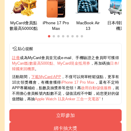
MyCard會員點
iPhone 17 Pro
MacBook Air
日本/韓國來
數最高50000點
Max
13
機票
貼心提醒
註冊
成為MyCard會員並完成e-mail、手機驗證之會員即可獲得
MyCard點數最高5000點、MyCard現金抵用券
，再加碼抽
日本/
韓國來回機票
。
活動期間，
下載MyCard APP
，不僅可以簡單輕鬆儲點，更享有
10次領獎機會，有機會獲得
iPhone 17 Pro Max
，還有不定時
APP專屬補給，點數及抽獎券等您領！再
啟用自動儲值服務
，就
不用擔心會員帳號內點數不足，儲值流程不中斷，給您更好的儲
值體驗，再抽
Apple Watch 11及Anker 三合一充電器"
！
立即參加
綁卡抽大獎