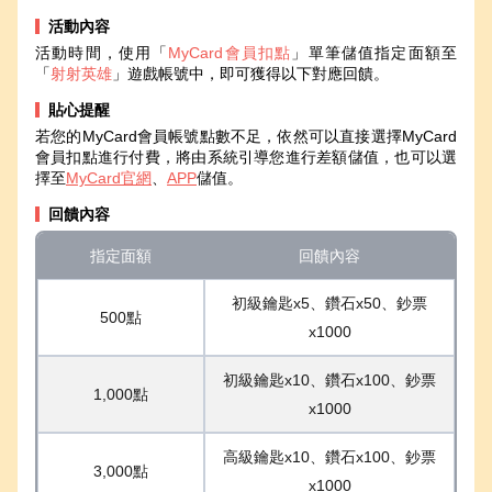
活動內容
活動時間，使用「
MyCard會員扣點
」單筆儲值指定面額至
「
射射英雄
」遊戲帳號中，即可獲得以下對應回饋。
貼心提醒
若您的MyCard會員帳號點數不足，依然可以直接選擇MyCard
會員扣點進行付費，將由系統引導您進行差額儲值，也可以選
擇至
MyCard官網
、
APP
儲值。
回饋內容
指定面額
回饋內容
初級鑰匙x5、鑽石x50、鈔票
500點
x1000
初級鑰匙x10、鑽石x100、鈔票
1,000點
x1000
高級鑰匙x10、鑽石x100、鈔票
3,000點
x1000