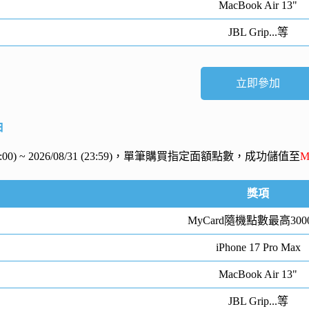
MacBook Air 13"
JBL Grip...等
立即參加
抽
 (00:00) ~ 2026/08/31 (23:59)，單筆購買指定面額點數，成功儲值至
M
獎項
MyCard隨機點數最高300
iPhone 17 Pro Max
MacBook Air 13"
JBL Grip...等