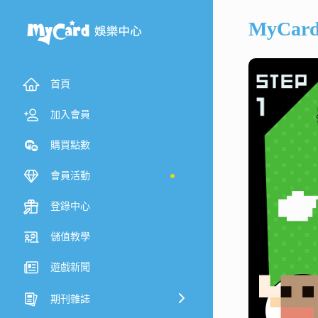
MyCa
首頁
加入會員
購買點數
會員活動
登錄中心
儲值教學
遊戲新聞
期刊雜誌