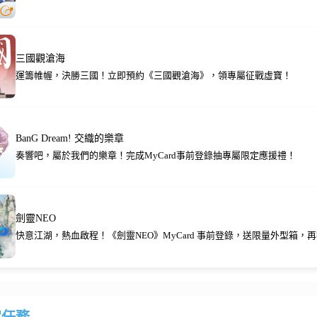
三國觀滄海
運籌帷幄，決勝三國！立即預約《三國觀滄海》，領專屬征戰虛寶！
BanG Dream! 交織的樂章
奏響吧，屬於我們的樂章！完成MyCard事前登錄抽專屬限定應援禮！
劍靈NEO
快意江湖，熱血啟程！《劍靈NEO》MyCard 事前登錄，送限量外型箱，再抽