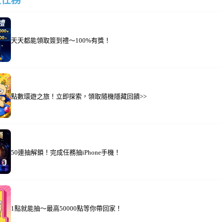
定任務
天天都能領取簽到禮～100%有獎！
點數環遊之旅！立即探索，領取隨機隱藏回饋>>
50連抽解鎖！完成任務抽iPhone手機！
1點就能抽～最高50000點等你帶回家！