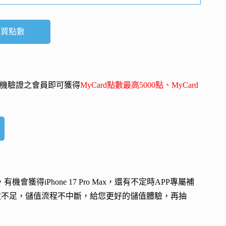
購買點數
-mail、手機驗證之會員即可獲得
MyCard點數最高5000點、MyCard
會，有機會獲得
iPhone 17 Pro Max
，還有不定時APP專屬補
數不足，儲值流程不中斷，給您更好的儲值體驗，再抽