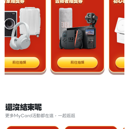
家抽獎券
冒險者抽獎券
初心者抽
前往抽獎
前往抽獎
前往
還沒結束呢
更多MyCard活動都在這，一起逛逛