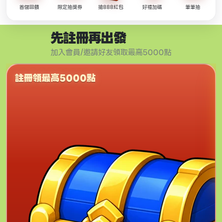
首儲回饋
限定抽獎券
搶888紅包
好禮加碼
筆筆抽
先註冊再出發
加入會員/邀請好友領取最高5000點
註冊領最高5000點