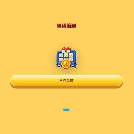
累積簽到
查看獎勵