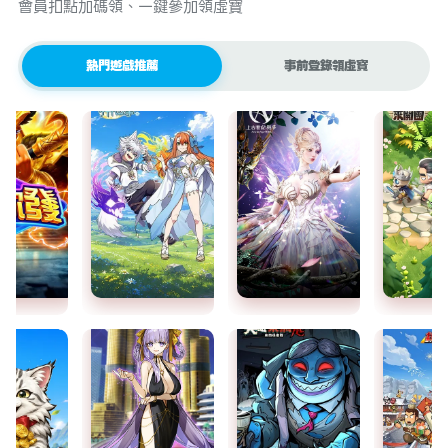
會員扣點加碼領、一鍵參加領虛寶
熱門遊戲推薦
事前登錄領虛寶