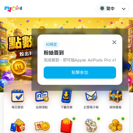
🌐
繁中
×
IG限定
粉絲簽到
完成簽到，即可抽Apple AirPods Pro x1
點擊參加
每日簽到
註冊領點
下載任務
訂閱電子報
限時寶箱