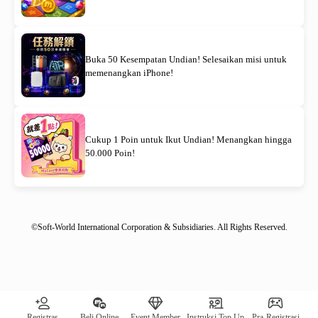
Buka 50 Kesempatan Undian! Selesaikan misi untuk
memenangkan iPhone!
Cukup 1 Poin untuk Ikut Undian! Menangkan hingga
50.000 Poin!
©Soft-World International Corporation & Subsidiaries. All Rights Reserved.
[System Notification] Remaining quantity of awards: 00030｜
Registras
Beli Online
Event Member
Instruksi Top Up
Pra-Registrasi