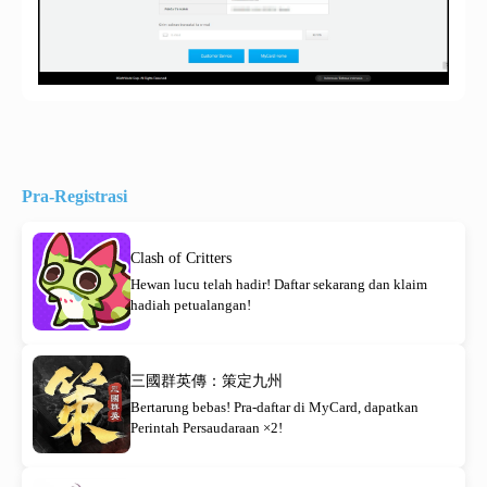
Pra-Registrasi
Clash of Critters
Hewan lucu telah hadir! Daftar sekarang dan klaim
hadiah petualangan!
三國群英傳：策定九州
Bertarung bebas! Pra-daftar di MyCard, dapatkan
Perintah Persaudaraan ×2!