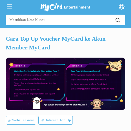
Cara Top Up Voucher MyCard ke Akun
Member MyCard
Website Game
Halaman Top Up