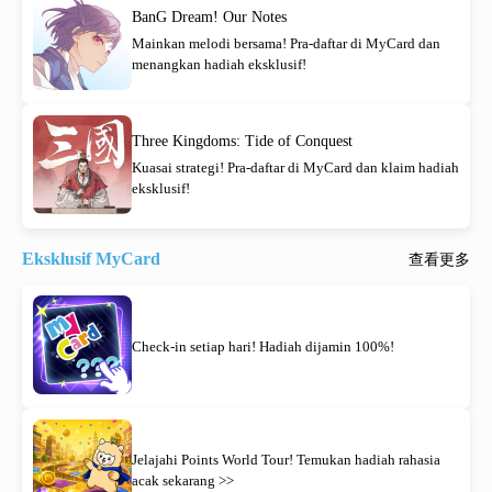
BanG Dream! Our Notes
Mainkan melodi bersama! Pra-daftar di MyCard dan
menangkan hadiah eksklusif!
Three Kingdoms: Tide of Conquest
Kuasai strategi! Pra-daftar di MyCard dan klaim hadiah
eksklusif!
Eksklusif MyCard
查看更多
Check-in setiap hari! Hadiah dijamin 100%!
Jelajahi Points World Tour! Temukan hadiah rahasia
acak sekarang >>