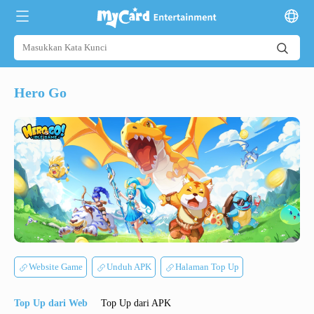
Hero Go
Website Game
Unduh APK
Halaman Top Up
Top Up dari Web
Top Up dari APK