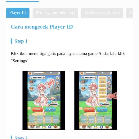
Player ID
Pembayaran Indonesia
Pembayaran Taiwan
Vouc
Cara mengecek Player ID
Step 1
Klik ikon menu tiga garis pada layar utama game Anda, lalu klik
"Settings".
Step 2