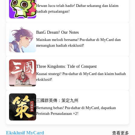
Hewan lucu telah hadir! Daftar sekarang dan klaim
hadiah petualangan!
BanG Dream! Our Notes
Mainkan melodi bersama! Pra-daftar di MyCard dan
menangkan hadiah eksklusif!
Three Kingdoms: Tide of Conquest
Kuasai strategi! Pra-daftar di MyCard dan klaim hadiah
eksklusif!
三國群英傳：策定九州
Bertarung bebas! Pra-daftar di MyCard, dapatkan
Perintah Persaudaraan ×2!
Eksklusif MyCard
查看更多