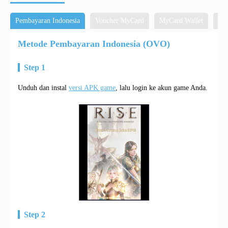
Pembayaran Indonesia
Voucher MyCard
MyCard Wallet
To
Metode Pembayaran Indonesia (OVO)
Step 1
Unduh dan instal
versi APK game
, lalu login ke akun game Anda.
Step 2