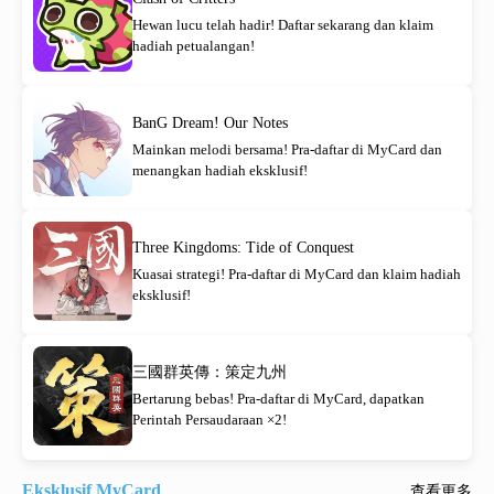
Hewan lucu telah hadir! Daftar sekarang dan klaim
hadiah petualangan!
BanG Dream! Our Notes
Mainkan melodi bersama! Pra-daftar di MyCard dan
menangkan hadiah eksklusif!
Three Kingdoms: Tide of Conquest
Kuasai strategi! Pra-daftar di MyCard dan klaim hadiah
eksklusif!
三國群英傳：策定九州
Bertarung bebas! Pra-daftar di MyCard, dapatkan
Perintah Persaudaraan ×2!
Eksklusif MyCard
查看更多