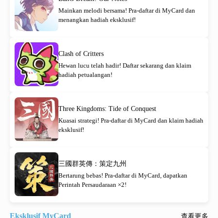
Mainkan melodi bersama! Pra-daftar di MyCard dan
menangkan hadiah eksklusif!
Clash of Critters
Hewan lucu telah hadir! Daftar sekarang dan klaim
hadiah petualangan!
Three Kingdoms: Tide of Conquest
Kuasai strategi! Pra-daftar di MyCard dan klaim hadiah
eksklusif!
三國群英傳：策定九州
Bertarung bebas! Pra-daftar di MyCard, dapatkan
Perintah Persaudaraan ×2!
Eksklusif MyCard
查看更多