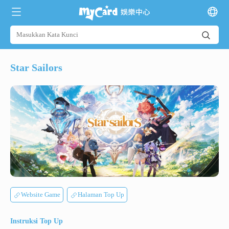
Star Sailors
Website Game
Halaman Top Up
Instruksi Top Up