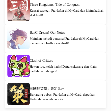
Three Kingdoms: Tide of Conquest
Kuasai strategi! Pra-daftar di MyCard dan klaim hadiah
eksklusif!
BanG Dream! Our Notes
Mainkan melodi bersama! Pra-daftar di MyCard dan
menangkan hadiah eksklusif!
Clash of Critters
Hewan lucu telah hadir! Daftar sekarang dan klaim
hadiah petualangan!
三國群英傳：策定九州
Bertarung bebas! Pra-daftar di MyCard, dapatkan
Perintah Persaudaraan ×2!