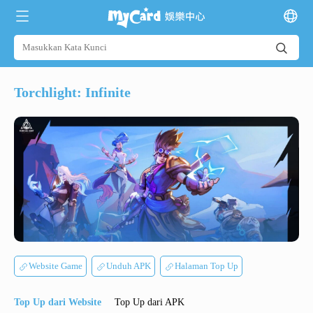
Torchlight: Infinite
Website Game
Unduh APK
Halaman Top Up
Top Up dari Website
Top Up dari APK