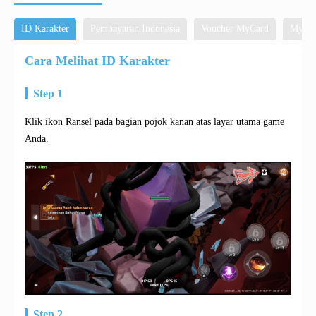
ID Karakter
Pembayaran Indonesia
Voucher MyCard
MyCar
Cara Melihat ID Karakter
Step 1
Klik ikon Ransel pada bagian pojok kanan atas layar utama game
Anda.
Step 2