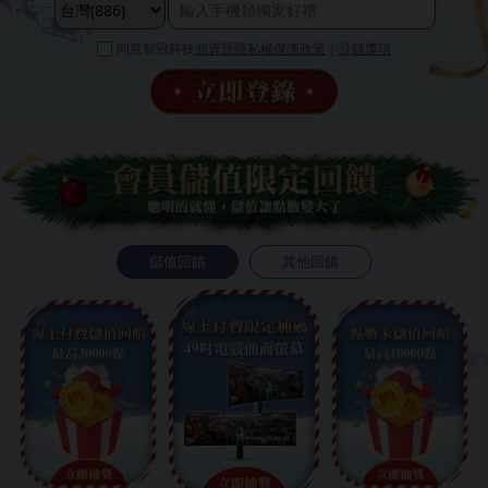
同意智冠科技
個資暨隱私權保護政策
｜
登錄獎項
❄
儲值回饋
其他回饋