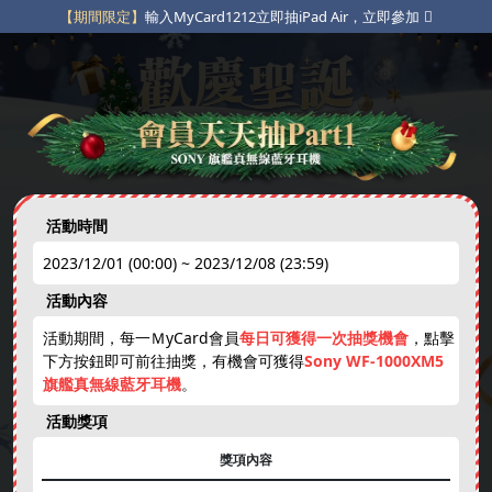
【期間限定】
輸入MyCard1212立即抽iPad Air，立即參加
【粉絲專屬】
指定貼文互動抽獎，立即參加
【限定豪禮】
不定期限時動態點數補給，立即參加
活動時間
2023/12/01 (00:00) ~ 2023/12/08 (23:59)
免費天天抽
下載APP
綁卡禮
活動內容
new
活動期間，每一ＭyCard會員
每日可獲得一次抽獎機會
，點擊
下方按鈕即可前往抽獎，有機會可獲得
Sony WF-1000XM5
娛樂中心
免費虛寶
跨年抽獎券
現金刮刮卡
旗艦真無線藍牙耳機
。
活動獎項
獎項內容