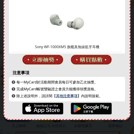
❄
Sony WF-1000XM5 旗艦真無線藍牙耳機
簽到好禮
成就解鎖
注意事項
❄
每一MyCard於活動期間會員每日可參加乙次抽獎。
完成MyCard帳號雙驗證之會員方能獲得領獎資格。
除上述說明外，請詳閱【
其他注意事項
】內說明規範。
天上碑M
地城之光 永恆初心
出發吧麥芬
星界神話