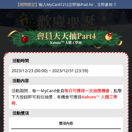
【期間限定】
輸入MyCard1212立即抽iPad Air，立即參加
【粉絲專屬】
指定貼文互動抽獎，立即參加
【限定豪禮】
不定期限時動態點數補給，立即參加
活動時間
2023/12/23 (00:00) ~ 2023/12/31 (23:59)
免費天天抽
下載APP
綁卡禮
活動內容
new
活動期間，每一ＭyCard會員
每日可獲得一次抽獎機會
，點擊
下方按鈕即可前往抽獎，有機會可獲得
Kabuto™ 人體工學
娛樂中心
免費虛寶
跨年抽獎券
現金刮刮卡
椅
。
❄
活動獎項
獎項內容