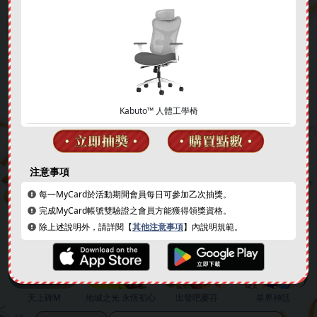
Kabuto™ 人體工學椅
簽到好禮
成就解鎖
注意事項
每一MyCard於活動期間會員每日可參加乙次抽獎。
❄
完成MyCard帳號雙驗證之會員方能獲得領獎資格。
除上述說明外，請詳閱【
其他注意事項
】內說明規範。
❄
天上碑M
地城之光 永恆初心
出發吧麥芬
星界神話
❄