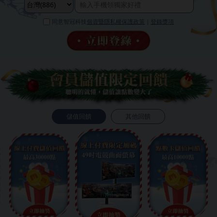
同意智冠科技
個資暨隱私權保護政策
｜
登錄獎項
儲值回饋
其他回饋
❄