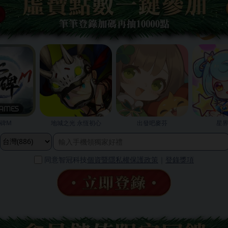
碑M
地城之光 永恆初心
出發吧麥芬
星
同意智冠科技
個資暨隱私權保護政策
｜
登錄獎項