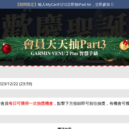
【期間限定】
輸入MyCard1212立即抽iPad Air，立即參加
【粉絲專屬】
指定貼文互動抽獎，立即參加
【限定豪禮】
不定期限時動態點數補給，立即參加
023/12/22 (23:59)
❄
d會員
每日可獲得一次抽獎機會
，點擊下方按鈕即可前往抽獎，有機會可
下載APP
綁卡禮
娛樂中心
免費虛寶