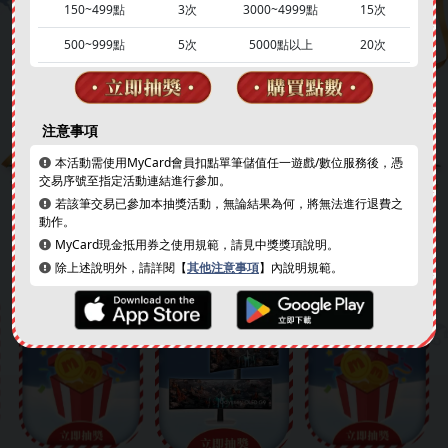
150~499點
3次
3000~4999點
15次
500~999點
5次
5000點以上
20次
同意智冠科技
個資暨隱私權保護政策
｜
登錄獎項
注意事項
本活動需使用MyCard會員扣點單筆儲值任一遊戲/數位服務後，憑
交易序號至指定活動連結進行參加。
❄
若該筆交易已參加本抽獎活動，無論結果為何，將無法進行退費之
動作。
儲值回饋
其他回饋
MyCard現金抵用券之使用規範，請見中獎獎項說明。
除上述說明外，請詳閱【
其他注意事項
】內說明規範。