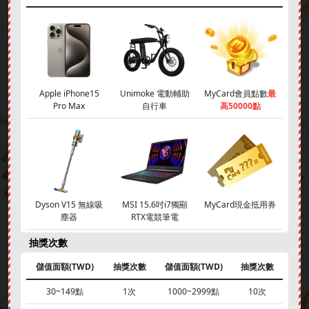
Apple iPhone15
Unimoke 電動輔助
MyCard會員點數
最
Pro Max
自行車
高50000點
簽到好禮
成就解鎖
❄
Dyson V15 無線吸
MSI 15.6吋i7獨顯
MyCard現金抵用券
塵器
RTX電競筆電
抽獎次數
儲值面額(TWD)
抽獎次數
儲值面額(TWD)
抽獎次數
天上碑M
地城之光 永恆初心
出發吧麥芬
星界神話
30~149點
1次
1000~2999點
10次