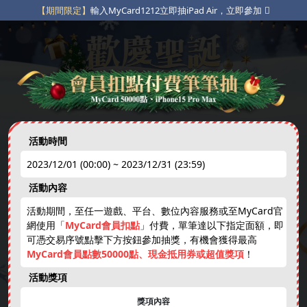
【期間限定】
輸入MyCard1212立即抽iPad Air，立即參加
【粉絲專屬】
指定貼文互動抽獎，立即參加
【限定豪禮】
不定期限時動態點數補給，立即參加
活動時間
2023/12/01 (00:00) ~ 2023/12/31 (23:59)
免費天天抽
下載APP
綁卡禮
活動內容
new
活動期間，至任一遊戲、平台、數位內容服務或至MyCard官
網使用「
MyCard會員扣點
」付費，單筆達以下指定面額，即
娛樂中心
免費虛寶
跨年抽獎券
現金刮刮卡
可憑交易序號點擊下方按鈕參加抽獎，有機會獲得最高
MyCard會員點數50000點、現金抵用券或超值獎項
！
活動獎項
獎項內容