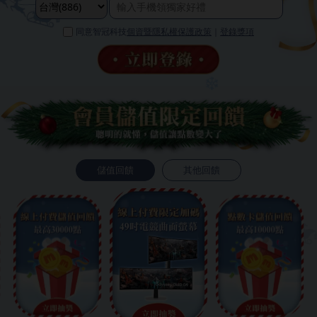
同意智冠科技
個資暨隱私權保護政策
｜
登錄獎項
儲值回饋
其他回饋
❄