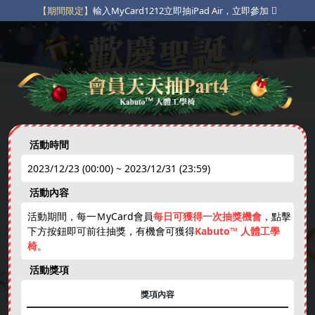
【期間限定】
輸入MyCard1212立即抽iPad Air，立即參加
【粉絲專屬】
指定貼文互動抽獎，立即參加
【限定豪禮】
不定期限時動態點數補給，立即參加
活動時間
2023/12/23 (00:00) ~ 2023/12/31 (23:59)
免費天天抽
下載APP
綁卡禮
活動內容
new
活動期間，每一ＭyCard會員
每日可獲得一次抽獎機會
，點擊
下方按鈕即可前往抽獎，有機會可獲得
Kabuto™ 人體工學
❄
娛樂中心
免費虛寶
跨年抽獎券
現金刮刮卡
椅
。
活動獎項
獎項內容