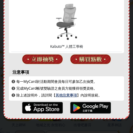
Kabuto™ 人體工學椅
簽到好禮
成就解鎖
注意事項
每一MyCard於活動期間會員每日可參加乙次抽獎。
完成MyCard帳號雙驗證之會員方能獲得領獎資格。
除上述說明外，請詳閱【
其他注意事項
】內說明規範。
天上碑M
地城之光 永恆初心
出發吧麥芬
星界神話