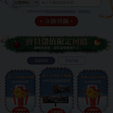
同意智冠科技
個資暨隱私權保護政策
｜
登錄獎項
儲值回饋
其他回饋
❄