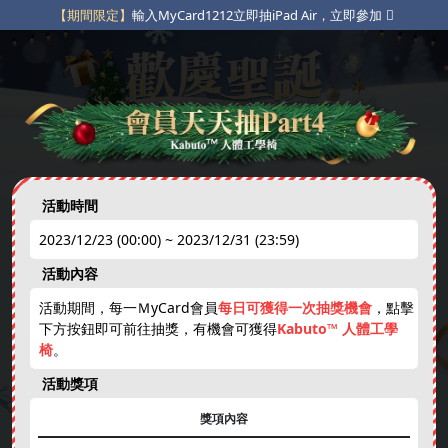
【期間限定】
輸入MyCard1212立即抽iPad Air，立即參加
【粉絲專屬】
指定貼文互動抽獎，立即參加
【限定豪禮】
不定期限時動態點數補給，立即參加
❄
活動時間
2023/12/23 (00:00) ~ 2023/12/31 (23:59)
免費天天抽
下載APP
綁卡禮
活動內容
new
活動期間，每一ＭyCard會員
每日可獲得一次抽獎機會
，點擊
下方按鈕即可前往抽獎，有機會可獲得
Kabuto™ 人體工學
娛樂中心
免費虛寶
跨年抽獎券
現金刮刮卡
椅
。
活動獎項
獎項內容