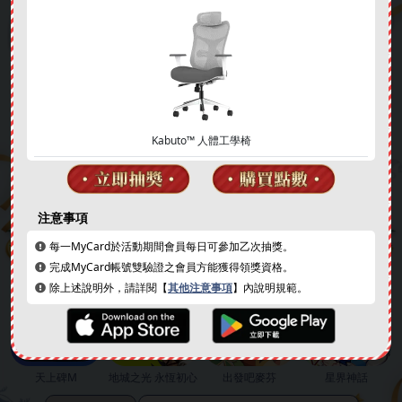
Kabuto™ 人體工學椅
簽到好禮
成就解鎖
❄
注意事項
每一MyCard於活動期間會員每日可參加乙次抽獎。
完成MyCard帳號雙驗證之會員方能獲得領獎資格。
除上述說明外，請詳閱【
其他注意事項
】內說明規範。
天上碑M
地城之光 永恆初心
出發吧麥芬
星界神話