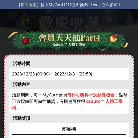
【期間限定】
輸入MyCard1212立即抽iPad Air，立即參加
【粉絲專屬】
指定貼文互動抽獎，立即參加
❄
【限定豪禮】
不定期限時動態點數補給，立即參加
活動時間
2023/12/23 (00:00) ~ 2023/12/31 (23:59)
免費天天抽
下載APP
綁卡禮
活動內容
new
活動期間，每一ＭyCard會員
每日可獲得一次抽獎機會
，點擊
下方按鈕即可前往抽獎，有機會可獲得
Kabuto™ 人體工學
娛樂中心
免費虛寶
跨年抽獎券
現金刮刮卡
椅
。
活動獎項
❄
獎項內容