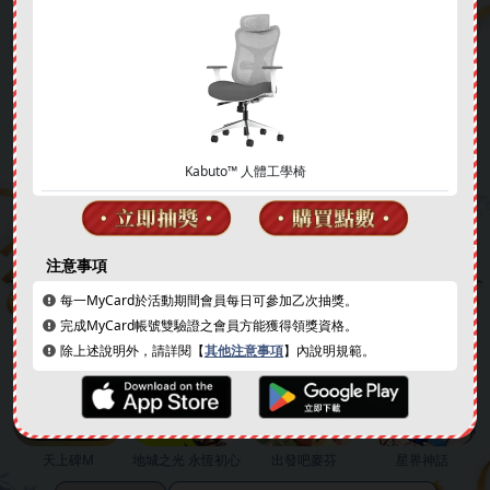
Kabuto™ 人體工學椅
簽到好禮
成就解鎖
注意事項
每一MyCard於活動期間會員每日可參加乙次抽獎。
完成MyCard帳號雙驗證之會員方能獲得領獎資格。
除上述說明外，請詳閱【
其他注意事項
】內說明規範。
天上碑M
地城之光 永恆初心
出發吧麥芬
星界神話