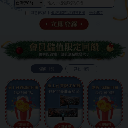
同意智冠科技
個資暨隱私權保護政策
｜
登錄獎項
儲值回饋
其他回饋
❄