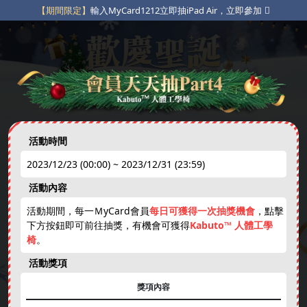
【期間限定】
輸入MyCard1212立即抽iPad Air，立即參加
【粉絲專屬】
指定貼文互動抽獎，立即參加
【限定豪禮】
不定期限時動態點數補給，立即參加
活動時間
2023/12/23 (00:00) ~ 2023/12/31 (23:59)
免費天天抽
下載APP
綁卡禮
活動內容
new
活動期間，每一ＭyCard會員
每日可獲得一次抽獎機會
，點擊
下方按鈕即可前往抽獎，有機會可獲得
Kabuto™ 人體工學
娛樂中心
免費虛寶
跨年抽獎券
現金刮刮卡
椅
。
❄
活動獎項
❄
獎項內容