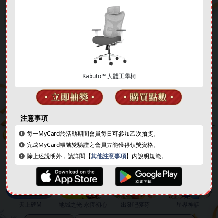
Kabuto™ 人體工學椅
簽到好禮
成就解鎖
注意事項
每一MyCard於活動期間會員每日可參加乙次抽獎。
完成MyCard帳號雙驗證之會員方能獲得領獎資格。
除上述說明外，請詳閱【
其他注意事項
】內說明規範。
天上碑M
地城之光 永恆初心
出發吧麥芬
星界神話