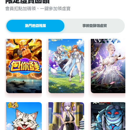
限定虛寶回饋
會員扣點加碼領、一鍵參加領虛寶
熱門遊戲推薦
事前登錄領虛寶