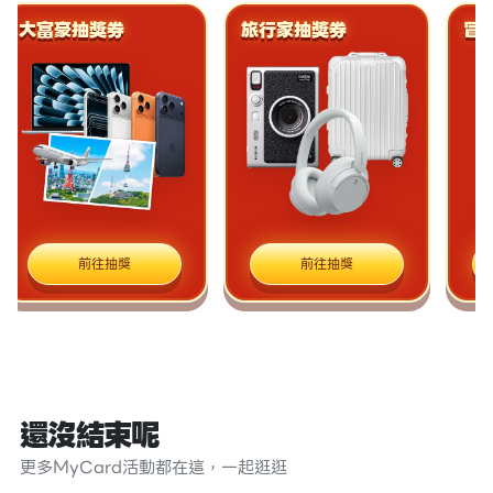
大富豪抽獎券
旅行家抽獎券
冒
前往抽獎
前往抽獎
還沒結束呢
更多MyCard活動都在這，一起逛逛