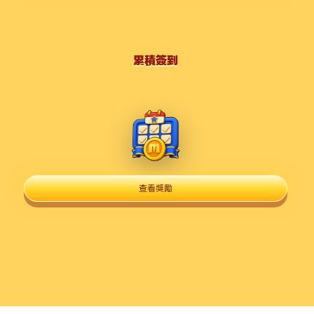
累積簽到
查看獎勵