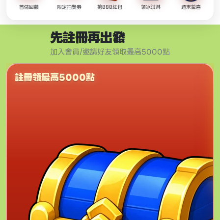
首儲回饋
限定抽獎券
搶888紅包
領冰淇淋
週末驚喜
先註冊再出發
加入會員/邀請好友領取最高5000點
註冊領最高5000點