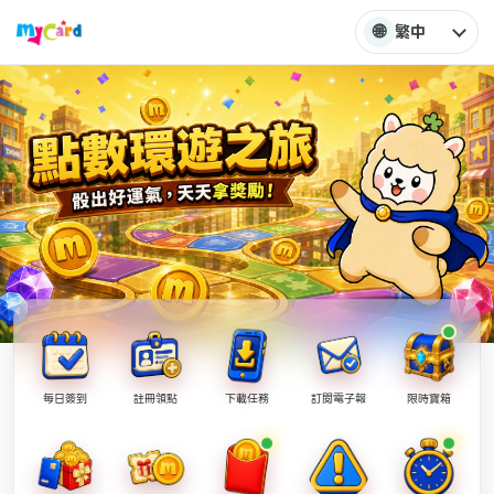
🌐
繁中
每日簽到
註冊領點
下載任務
訂閱電子報
限時寶箱