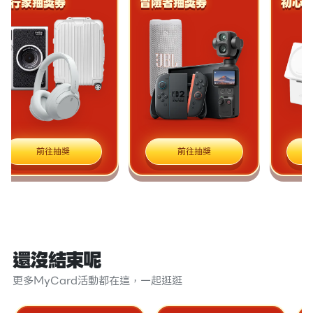
行家抽獎券
冒險者抽獎券
初心者抽
前往抽獎
前往抽獎
前
還沒結束呢
更多MyCard活動都在這，一起逛逛