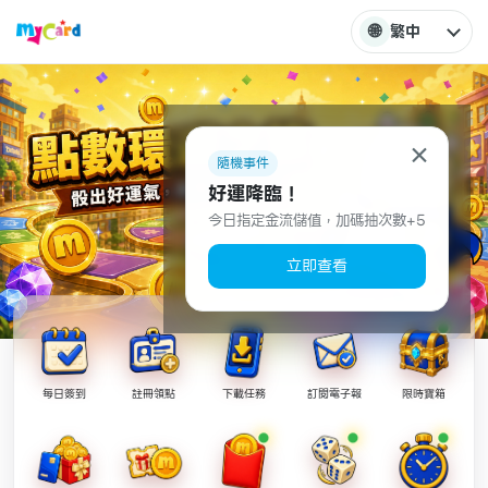
🌐
繁中
×
隨機事件
好運降臨！
今日指定金流儲值，加碼抽次數+5
立即查看
每日簽到
註冊領點
下載任務
訂閱電子報
限時寶箱