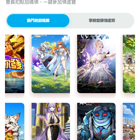
會員扣點加碼領、一鍵參加領虛寶
熱門遊戲推薦
事前登錄領虛寶