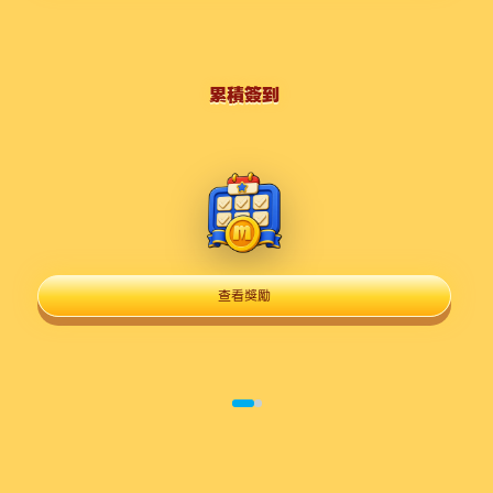
累積簽到
查看獎勵