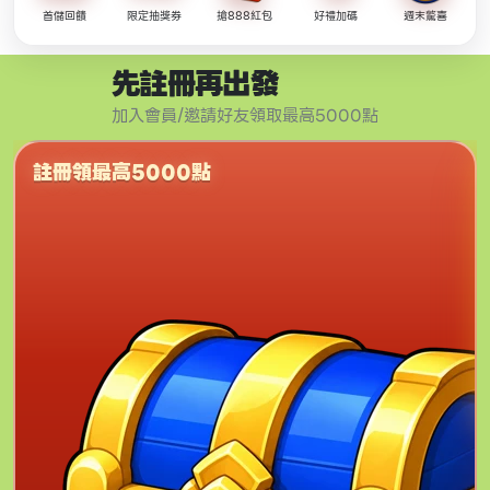
首儲回饋
限定抽獎券
搶888紅包
好禮加碼
週末驚喜
先註冊再出發
加入會員/邀請好友領取最高5000點
註冊領最高5000點