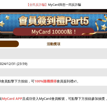
【全民反詐騙】
MyCard與您一同反詐騙
活動獎項
2024/12/31 (23:59)
rd會員點擊下方按鈕，可
100%隨機獲得
會員簽到禮x1。
hot
hot
hot
裝
MyCard APP
且成功登入MyCard會員帳號，可點擊下方按鈕參加抽獎
限量50點
抽10000點
5~3000點
抽iPhone