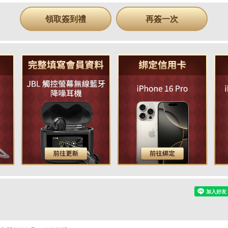
領取簽到禮
再簽一次