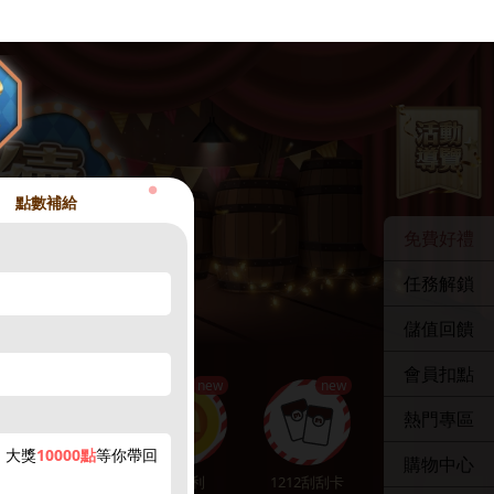
●
點數補給
免費好禮
任務解鎖
儲值回饋
會員扣點
new
new
熱門專區
，大獎
10000點
等你帶回
購物中心
點數補給
贈紅利
1212刮刮卡
娛樂中心