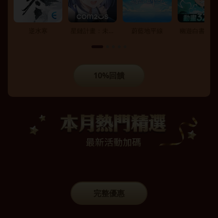
逆水寒
星鏈計畫：未來
蔚藍地平線
幽遊白書：激
少女
10%回饋
完整優惠