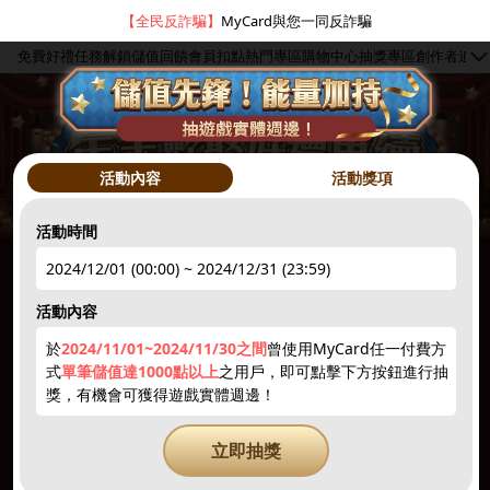
【全民反詐騙】
MyCard與您一同反詐騙
免費好禮
任務解鎖
儲值回饋
會員扣點
熱門專區
購物中心
抽獎專區
創作者
追蹤
活動內容
活動獎項
活動時間
2024/12/01 (00:00) ~ 2024/12/31 (23:59)
hot
●
活動內容
於
2024/11/01~2024/11/30之間
曾使用MyCard任一付費方
簽到禮1
註冊領點數
下載APP
限量50點
抽10000點
式
單筆儲值達1000點以上
之用戶，即可點擊下方按鈕進行抽
獎，有機會可獲得遊戲實體週邊！
hot
hot
new
new
立即抽獎
5~3000點
抽iPhone
點數補給
贈紅利
1212刮刮卡