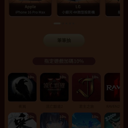
筆筆抽
夜鴉
流亡黯道2
君主之旅
RAVEN2：