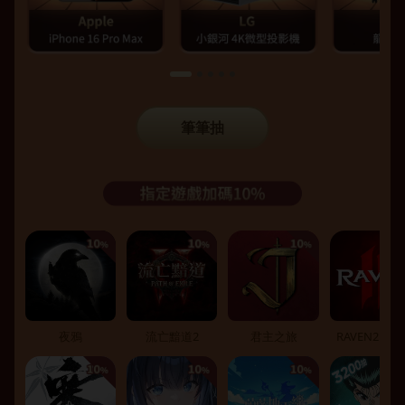
筆筆抽
夜鴉
流亡黯道2
君主之旅
RAVEN2：