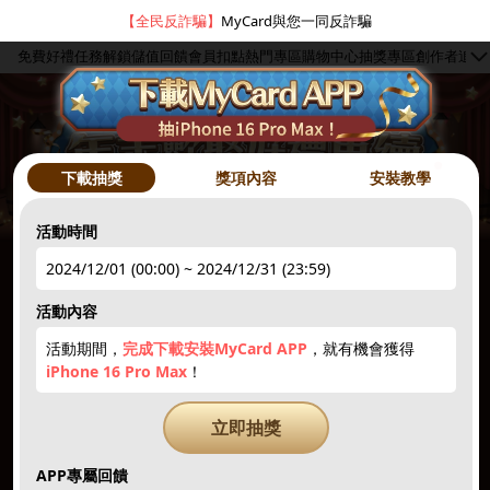
【全民反詐騙】
MyCard與您一同反詐騙
免費好禮
任務解鎖
儲值回饋
會員扣點
熱門專區
購物中心
抽獎專區
創作者
追蹤
●
下載抽獎
獎項內容
安裝教學
活動時間
2024/12/01 (00:00) ~ 2024/12/31 (23:59)
hot
●
活動內容
活動期間，
完成下載安裝MyCard APP
，就有機會獲得
簽到禮1
註冊領點數
下載APP
限量50點
抽10000點
iPhone 16 Pro Max
！
hot
hot
new
new
立即抽獎
APP專屬回饋
5~3000點
抽iPhone
點數補給
贈紅利
1212刮刮卡