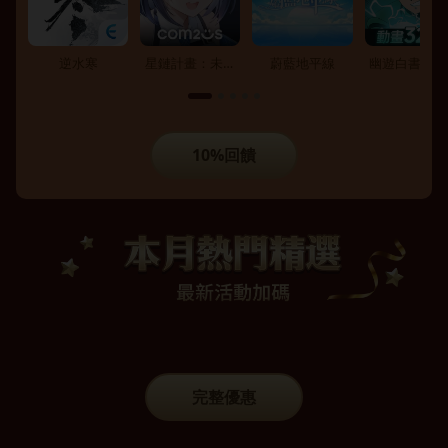
逆水寒
星鏈計畫：未來
蔚藍地平線
幽遊白書：激
少女
10%回饋
完整優惠