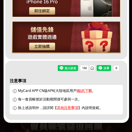
同意
個資暨隱私權保護政策
｜
活動說明/登錄獎項
注意事項
MyCard APP CN版APK(大陸地區用戶)
點此下載
。
切換遊戲
每一會員帳號於活動期間僅可參與一次。
除上述說明外，請詳閱【
其他注意事項
】內說明規範。