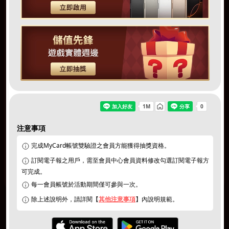
注意事項
同意
個資暨隱私權保護政策
｜
活動說明/登錄獎項
完成MyCard帳號雙驗證之會員方能獲得抽獎資格。
訂閱電子報之用戶，需至會員中心會員資料修改勾選訂閱電子報方
切換遊戲
可完成。
每一會員帳號於活動期間僅可參與一次。
除上述說明外，請詳閱【
其他注意事項
】內說明規範。