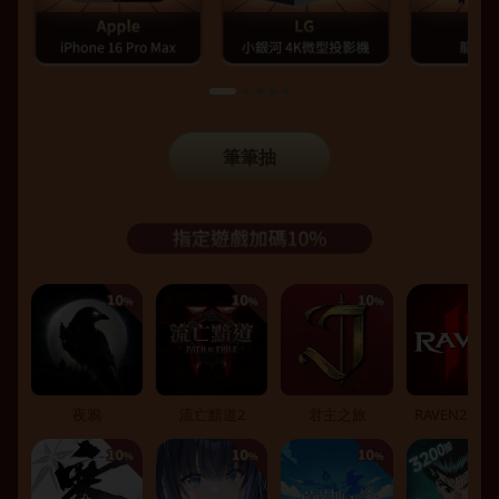
筆筆抽
夜鴉
流亡黯道2
君主之旅
RAVEN2：