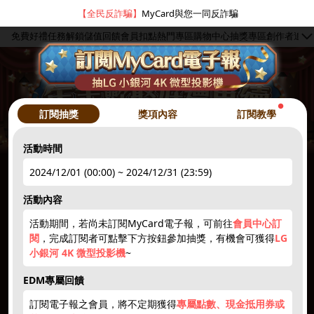
【全民反詐騙】
MyCard與您一同反詐騙
免費好禮
任務解鎖
儲值回饋
會員扣點
熱門專區
購物中心
抽獎專區
創作者
追蹤
●
訂閱抽獎
獎項內容
訂閱教學
活動時間
2024/12/01 (00:00) ~ 2024/12/31 (23:59)
hot
●
活動內容
活動期間，若尚未訂閱MyCard電子報，可前往
會員中心訂
簽到禮1
註冊領點數
下載APP
限量50點
抽10000點
閱
，完成訂閱者可點擊下方按鈕參加抽獎，有機會可獲得
LG
小銀河 4K 微型投影機
~
hot
hot
new
new
EDM專屬回饋
訂閱電子報之會員，將不定期獲得
專屬點數、現金抵用券或
5~3000點
抽iPhone
點數補給
贈紅利
1212刮刮卡