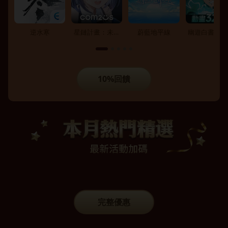
逆水寒
星鏈計畫：未來
蔚藍地平線
幽遊白書：激
少女
10%回饋
完整優惠